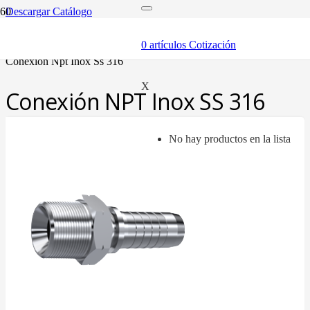
Descargar Catálogo
inicio
mangueras y fittings
0
artículos
Cotización
mangueras hidráulicas y fittings
conexión npt inox ss 316
X
Conexión NPT Inox SS 316
No hay productos en la lista