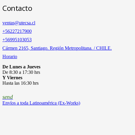
Contacto
ventas@utecsa.cl
+56227217900
‎+56995103053
Cármen 2165, Santiago. Región Metropolitana. / CHILE.
Horario
De Lunes a Jueves
De 8:30 a 17:30 hrs
Y Viernes
Hasta las 16:30 hrs
send
Envíos a toda Latinoamérica (Ex-Works)