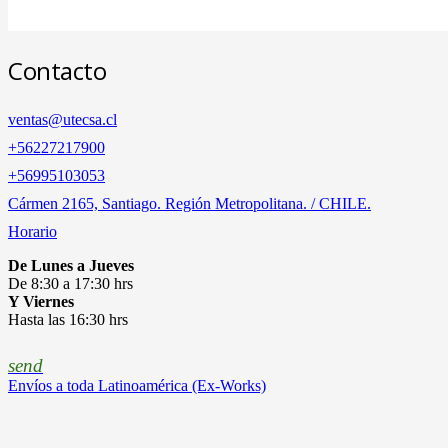
Contacto
ventas@utecsa.cl
+56227217900
‎+56995103053
Cármen 2165, Santiago. Región Metropolitana. / CHILE.
Horario
De Lunes a Jueves
De 8:30 a 17:30 hrs
Y Viernes
Hasta las 16:30 hrs
send
Envíos a toda Latinoamérica (Ex-Works)