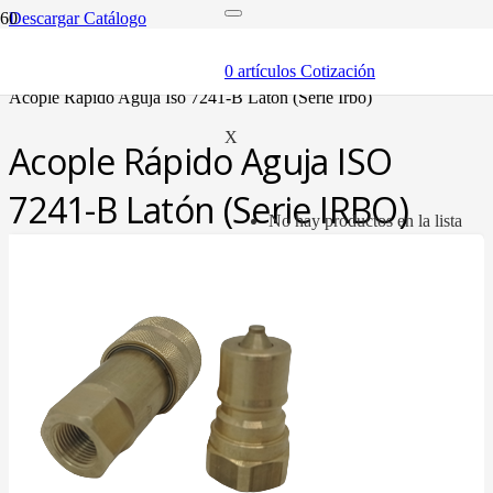
Descargar Catálogo
inicio
componentes
0
artículos
Cotización
acóples rápidos
acople rápido aguja iso 7241-b latón (serie irbo)
X
Acople Rápido Aguja ISO
7241-B Latón (Serie IRBO)
No hay productos en la lista