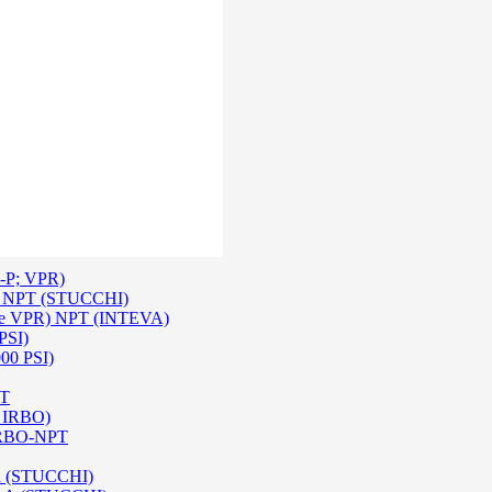
 Inox SS 316
O A/ HPA / DIN (INTEVA)
P-P; VPR)
-P NPT (STUCCHI)
rie VPR) NPT (INTEVA)
PSI)
000 PSI)
PT
e IRBO)
 IRBO-NPT
na (STUCCHI)