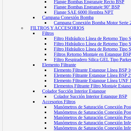
Flange Bombas Engranaje Recto BSP
Flange Bombas Engranaje 90° BSP
Flange SAE 6000 Hembra NPT
Campana Conexión Bomba
Campana Conexión Bomba Motor Serie 
FILTROS Y ACCESORIOS
Filtros
Filtro Hidráulico Línea de Retorno Tipo
Filtro Hidráulico Línea de Retorno Tipo
Filtro Hidráulico Línea de Retorno Tipo
Filtros Retorno Montaje en Estanque BS
Filtro Respiradero Silica GEL Tipo Parke
Elemento Filtrante
Elemento Filtrante Estanque Línea BSP 1
Elemento Filtrante Estanque Línea BSP 2
Elemento Filtrante Estanque Línea UNF 
Elementos Filtrante Filtro Montaje Estanq
Colador Succión Interior Estanque
Colador Succión Interior Estanque BSP
Accesorios Filtros
Manómetros de Saturación Conexión Pos
Manómetros de Saturación Conexión Po
Manómetros de Saturación Conexión Pos
Manómetros de Saturación Conexión Infe
Manómetros de Saturación Conexión Inf