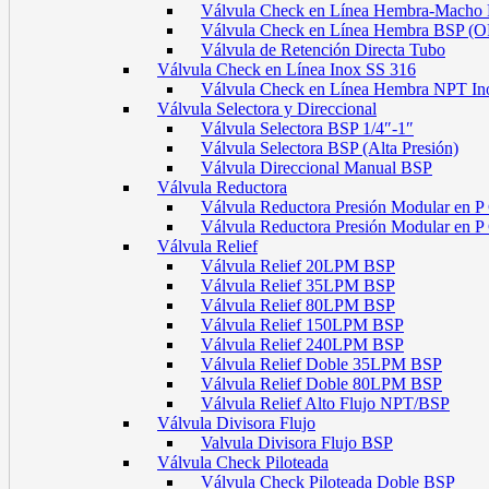
Válvula Check en Línea Hembra-Macho
Válvula Check en Línea Hembra BSP (
Válvula de Retención Directa Tubo
Válvula Check en Línea Inox SS 316
Válvula Check en Línea Hembra NPT In
Válvula Selectora y Direccional
Válvula Selectora BSP 1/4″-1″
Válvula Selectora BSP (Alta Presión)
Válvula Direccional Manual BSP
Válvula Reductora
Válvula Reductora Presión Modular en P
Válvula Reductora Presión Modular en 
Válvula Relief
Válvula Relief 20LPM BSP
Válvula Relief 35LPM BSP
Válvula Relief 80LPM BSP
Válvula Relief 150LPM BSP
Válvula Relief 240LPM BSP
Válvula Relief Doble 35LPM BSP
Válvula Relief Doble 80LPM BSP
Válvula Relief Alto Flujo NPT/BSP
Válvula Divisora Flujo
Valvula Divisora Flujo BSP
Válvula Check Piloteada
Válvula Check Piloteada Doble BSP