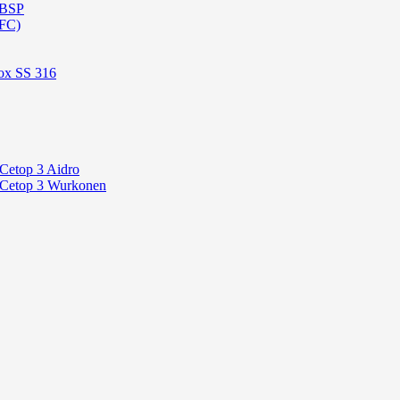
 BSP
OFC)
ox SS 316
 Cetop 3 Aidro
P Cetop 3 Wurkonen