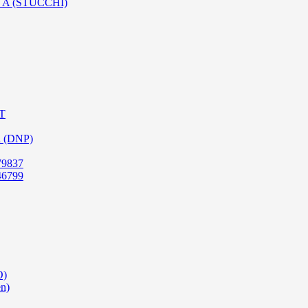
SO A (STUCCHI)
PT
a (DNP)
79837
46799
O)
en)