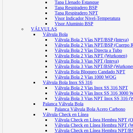
Tapa Llenado Estanque
Tapa Respiradero BSP
Tapa Respiradero NPT
Visor Indicador Nivel-Temperatura
Visor Aluminio BSP
VÁLVULAS
Válvula Bola
Válvula Bola 2 Vías NPT/BSP (Inteva)
Válvula Bola 2 Vías NPT/BSP (Cuerpo 
Válvula Bola 2 Vías Directa a Tubo
Válvula Bola 2 Vías NPT (Wurkonen)
Válvula Bola 3 Vias NPT (Inteva)
Válvula Bola 3 Vias NPT/BSP (Wurkone
Válvula Bola Bloqueo Candado NPT
Válvula Bola 2 Vías 1000 WOG
Válvula Bola Inox SS 316
Válvula Bola 2 Vías Inox SS 316 NPT
Válvula Bola 2 Vías Inox SS 316 300
Válvula Bola 3 Vias NPT Inox SS 316 (
Palanca Válvula Bola
Palanca Válvula Bola Acero Carbono
Válvula Check en Línea
Válvula Check en Línea Hembra NPT
Válvula Check en Línea Hembra NPT (
Válvula Check en Línea Hembra NPT/