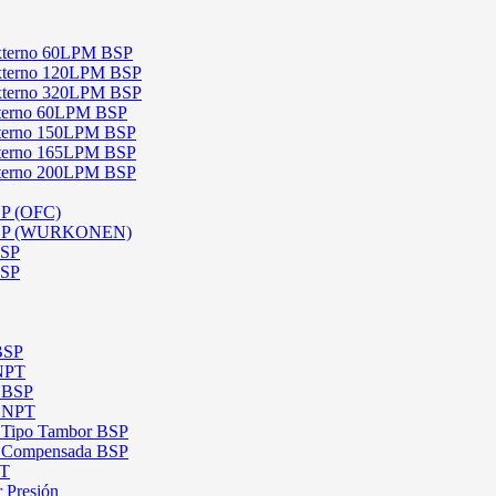
 Externo 60LPM BSP
 Externo 120LPM BSP
 Externo 320LPM BSP
Interno 60LPM BSP
Interno 150LPM BSP
Interno 165LPM BSP
Interno 200LPM BSP
SP (OFC)
 BSP (WURKONEN)
BSP
BSP
 BSP
 NPT
l BSP
l NPT
l Tipo Tambor BSP
al Compensada BSP
PT
 Presión