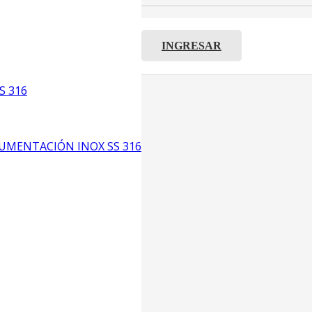
INGRESAR
C8
S 316
5
6
UMENTACIÓN INOX SS 316
CP4
P3