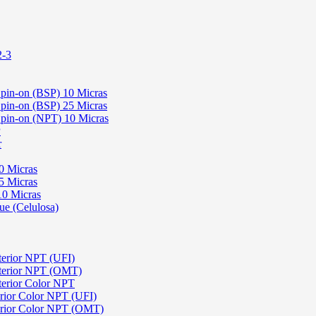
2-3
 Spin-on (BSP) 10 Micras
 Spin-on (BSP) 25 Micras
 Spin-on (NPT) 10 Micras
P
r
0 Micras
5 Micras
10 Micras
ue (Celulosa)
terior NPT (UFI)
sterior NPT (OMT)
terior Color NPT
rior Color NPT (UFI)
erior Color NPT (OMT)