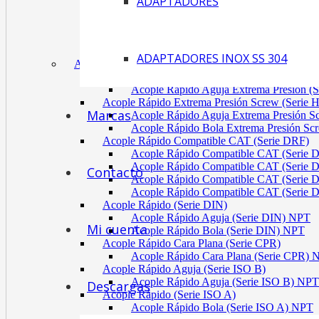
ADAPTADORES
Acoplamiento Tipo Neumático Fenaflex (TYRE
Acoplamiento Max Dynamic (Omega)
Acoplamiento Bomba Motor Aluminio Serie 2-
Acoplamiento Engranaje Cuerpo Nylon
ADAPTADORES INOX SS 304
ACÓPLES RÁPIDOS
Acople Rápido Aguja Extrema Presión (Serie
Acople Rápido Aguja Extrema Presión 
Acople Rápido Extrema Presión Screw (Serie 
Marcas
Acople Rápido Aguja Extrema Presión 
Acople Rápido Bola Extrema Presión Sc
Acople Rápido Compatible CAT (Serie DRF)
Acople Rápido Compatible CAT (Serie 
Acople Rápido Compatible CAT (Serie 
Contacto
Acople Rápido Compatible CAT (Serie 
Acople Rápido Compatible CAT (Serie 
Acople Rápido (Serie DIN)
Acople Rápido Aguja (Serie DIN) NPT
Mi cuenta
Acople Rápido Bola (Serie DIN) NPT
Acople Rápido Cara Plana (Serie CPR)
Acople Rápido Cara Plana (Serie CPR)
Acople Rápido Aguja (Serie ISO B)
Acople Rápido Aguja (Serie ISO B) NPT
Descargas
Acople Rápido (Serie ISO A)
Acople Rápido Bola (Serie ISO A) NPT