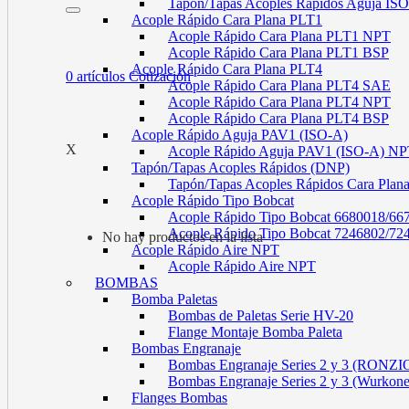
Tapón/Tapas Acoples Rápidos Aguja I
Acople Rápido Cara Plana PLT1
Acople Rápido Cara Plana PLT1 NPT
Acople Rápido Cara Plana PLT1 BSP
Acople Rápido Cara Plana PLT4
0
artículos
Cotización
Acople Rápido Cara Plana PLT4 SAE
Acople Rápido Cara Plana PLT4 NPT
Acople Rápido Cara Plana PLT4 BSP
Acople Rápido Aguja PAV1 (ISO-A)
X
Acople Rápido Aguja PAV1 (ISO-A) N
Tapón/Tapas Acoples Rápidos (DNP)
Tapón/Tapas Acoples Rápidos Cara Plan
Acople Rápido Tipo Bobcat
Acople Rápido Tipo Bobcat 6680018/66
Acople Rápido Tipo Bobcat 7246802/72
No hay productos en la lista
Acople Rápido Aire NPT
Acople Rápido Aire NPT
BOMBAS
Bomba Paletas
Bombas de Paletas Serie HV-20
Flange Montaje Bomba Paleta
Bombas Engranaje
Bombas Engranaje Series 2 y 3 (RONZI
Bombas Engranaje Series 2 y 3 (Wurkon
Flanges Bombas