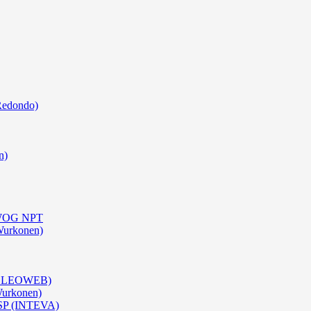
Redondo)
n)
0 WOG NPT
Wurkonen)
 (OLEOWEB)
Wurkonen)
BSP (INTEVA)