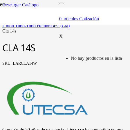
Descargar Catálogo
inicio
tubería oleohidráulica y fittings
0
artículos
Cotización
fittings tubo métrico
unión tubo-tubo hembra 45° (cla)
cla 14s
X
CLA 14S
No hay productos en la lista
SKU:
LARCLA14W
Con más de 20 años de existencia, Utecsa se ha convertido en una