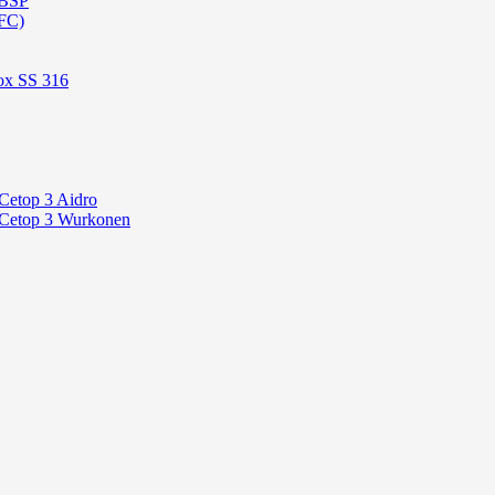
 BSP
FC)
ox SS 316
Cetop 3 Aidro
 Cetop 3 Wurkonen