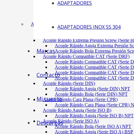
ADAPTADORES
Acoplamiento Tipo Neumático Fenaflex (TYRE
Acoplamiento Max Dynamic (Omega)
Acoplamiento Bomba Motor Aluminio Serie 2-
Acoplamiento Engranaje Cuerpo Nylon
ACÓPLES RÁPIDOS
ADAPTADORES INOX SS 304
Acople Rápido Aguja Extrema Presión (Serie 
Acople Rápido Aguja Extrema Presión 
Acople Rápido Extrema Presión Screw (Serie 
Acople Rápido Aguja Extrema Presión S
Marcas
Acople Rápido Bola Extrema Presión Sc
Acople Rápido Compatible CAT (Serie DRF)
Acople Rápido Compatible CAT (Serie 
Acople Rápido Compatible CAT (Serie 
Acople Rápido Compatible CAT (Serie 
Contacto
Acople Rápido Compatible CAT (Serie 
Acople Rápido (Serie DIN)
Acople Rápido Aguja (Serie DIN) NPT
Acople Rápido Bola (Serie DIN) NPT
Mi cuenta
Acople Rápido Cara Plana (Serie CPR)
Acople Rápido Cara Plana (Serie CPR)
Acople Rápido Aguja (Serie ISO B)
Acople Rápido Aguja (Serie ISO B) NPT
Acople Rápido (Serie ISO A)
Descargas
Acople Rápido Bola (Serie ISO A) NPT
Acople Rápido Aguja (Serie ISO A) BSP