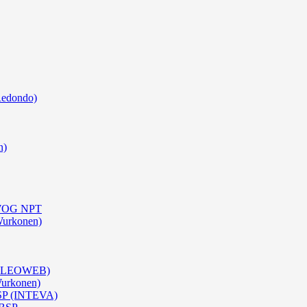
Redondo)
n)
0 WOG NPT
Wurkonen)
 (OLEOWEB)
Wurkonen)
BSP (INTEVA)