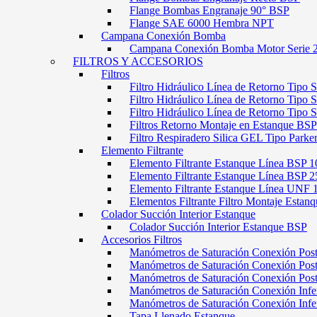
Flange Bombas Engranaje 90° BSP
Flange SAE 6000 Hembra NPT
Campana Conexión Bomba
Campana Conexión Bomba Motor Serie 
FILTROS Y ACCESORIOS
Filtros
Filtro Hidráulico Línea de Retorno Tipo 
Filtro Hidráulico Línea de Retorno Tipo 
Filtro Hidráulico Línea de Retorno Tipo
Filtros Retorno Montaje en Estanque BSP
Filtro Respiradero Silica GEL Tipo Parke
Elemento Filtrante
Elemento Filtrante Estanque Línea BSP 1
Elemento Filtrante Estanque Línea BSP 2
Elemento Filtrante Estanque Línea UNF 
Elementos Filtrante Filtro Montaje Estanq
Colador Succión Interior Estanque
Colador Succión Interior Estanque BSP
Accesorios Filtros
Manómetros de Saturación Conexión Pos
Manómetros de Saturación Conexión Po
Manómetros de Saturación Conexión Pos
Manómetros de Saturación Conexión Infe
Manómetros de Saturación Conexión Inf
Tapa Llenado Estanque