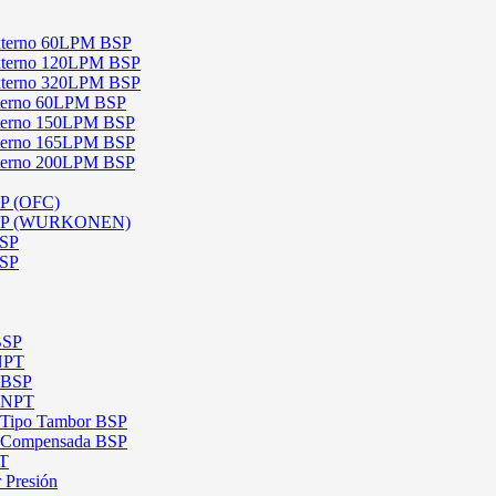
 Externo 60LPM BSP
 Externo 120LPM BSP
 Externo 320LPM BSP
Interno 60LPM BSP
Interno 150LPM BSP
Interno 165LPM BSP
Interno 200LPM BSP
SP (OFC)
 BSP (WURKONEN)
BSP
BSP
BSP
 NPT
l BSP
l NPT
l Tipo Tambor BSP
al Compensada BSP
PT
 Presión