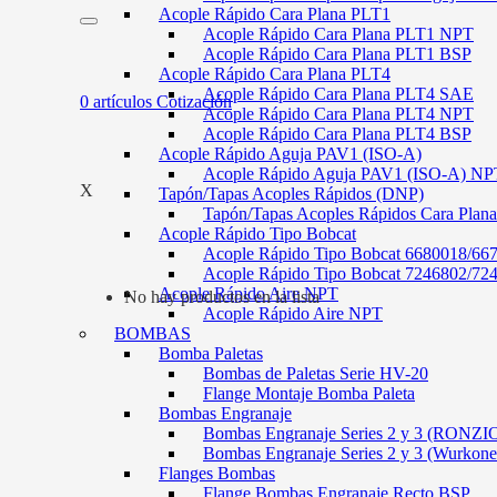
Acople Rápido Cara Plana PLT1
Acople Rápido Cara Plana PLT1 NPT
Acople Rápido Cara Plana PLT1 BSP
Acople Rápido Cara Plana PLT4
Acople Rápido Cara Plana PLT4 SAE
0
artículos
Cotización
Acople Rápido Cara Plana PLT4 NPT
Acople Rápido Cara Plana PLT4 BSP
Acople Rápido Aguja PAV1 (ISO-A)
Acople Rápido Aguja PAV1 (ISO-A) NP
X
Tapón/Tapas Acoples Rápidos (DNP)
Tapón/Tapas Acoples Rápidos Cara Plan
Acople Rápido Tipo Bobcat
Acople Rápido Tipo Bobcat 6680018/66
Acople Rápido Tipo Bobcat 7246802/72
Acople Rápido Aire NPT
No hay productos en la lista
Acople Rápido Aire NPT
BOMBAS
Bomba Paletas
Bombas de Paletas Serie HV-20
Flange Montaje Bomba Paleta
Bombas Engranaje
Bombas Engranaje Series 2 y 3 (RONZI
Bombas Engranaje Series 2 y 3 (Wurkone
Flanges Bombas
Flange Bombas Engranaje Recto BSP