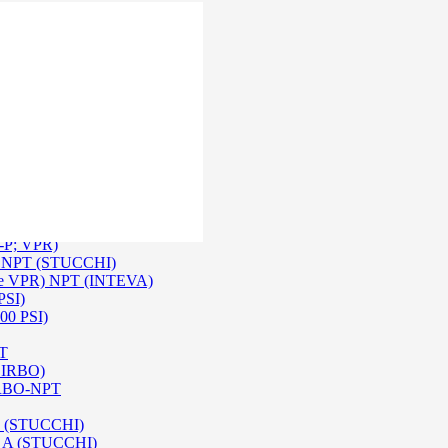
 Inox SS 316
O A/ HPA / DIN (INTEVA)
P-P; VPR)
-P NPT (STUCCHI)
rie VPR) NPT (INTEVA)
PSI)
00 PSI)
PT
e IRBO)
 IRBO-NPT
na (STUCCHI)
SO A (STUCCHI)