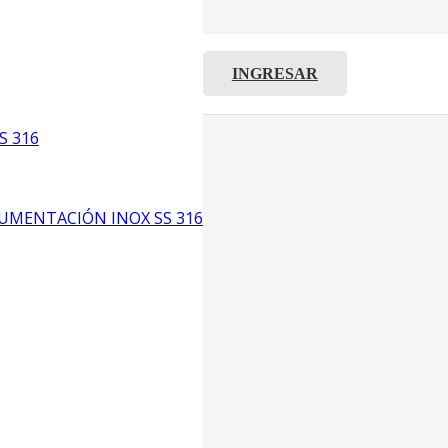
INGRESAR
C8
5
S 316
6
UMENTACIÓN INOX SS 316
CP4
P3