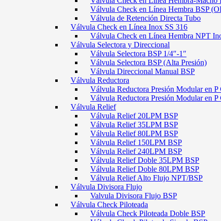
Válvula Check en Línea Hembra-Macho
Válvula Check en Línea Hembra BSP (O
Válvula de Retención Directa Tubo
Válvula Check en Línea Inox SS 316
Válvula Check en Línea Hembra NPT In
Válvula Selectora y Direccional
Válvula Selectora BSP 1/4″-1″
Válvula Selectora BSP (Alta Presión)
Válvula Direccional Manual BSP
Válvula Reductora
Válvula Reductora Presión Modular en P 
Válvula Reductora Presión Modular en P
Válvula Relief
Válvula Relief 20LPM BSP
Válvula Relief 35LPM BSP
Válvula Relief 80LPM BSP
Válvula Relief 150LPM BSP
Válvula Relief 240LPM BSP
Válvula Relief Doble 35LPM BSP
Válvula Relief Doble 80LPM BSP
Válvula Relief Alto Flujo NPT/BSP
Válvula Divisora Flujo
Valvula Divisora Flujo BSP
Válvula Check Piloteada
Válvula Check Piloteada Doble BSP