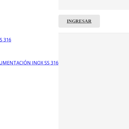
INGRESAR
C8
5
S 316
6
UMENTACIÓN INOX SS 316
CP4
P3