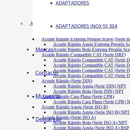
ADAPTADORES
Acoplamiento Tipo Neumático Fenaflex (TYRE
Acoplamiento Max Dynamic (Omega)
Acoplamiento Bomba Motor Aluminio Serie 2-
Acoplamiento Engranaje Cuerpo Nylon
ACÓPLES RÁPIDOS
ADAPTADORES INOX SS 304
Acople Rápido Aguja Extrema Presión (Serie 
Acople Rápido Aguja Extrema Presión 
Acople Rápido Extrema Presión Screw (Serie 
Acople Rápido Aguja Extrema Presión S
Marcas
Acople Rápido Bola Extrema Presión Sc
Acople Rápido Compatible CAT (Serie DRF)
Acople Rápido Compatible CAT (Serie 
Acople Rápido Compatible CAT (Serie 
Acople Rápido Compatible CAT (Serie 
Contacto
Acople Rápido Compatible CAT (Serie 
Acople Rápido (Serie DIN)
Acople Rápido Aguja (Serie DIN) NPT
Acople Rápido Bola (Serie DIN) NPT
Mi cuenta
Acople Rápido Cara Plana (Serie CPR)
Acople Rápido Cara Plana (Serie CPR)
Acople Rápido Aguja (Serie ISO B)
Acople Rápido Aguja (Serie ISO B) NPT
Acople Rápido (Serie ISO A)
Descargas
Acople Rápido Bola (Serie ISO A) NPT
Acople Rápido Aguja (Serie ISO A) BSP