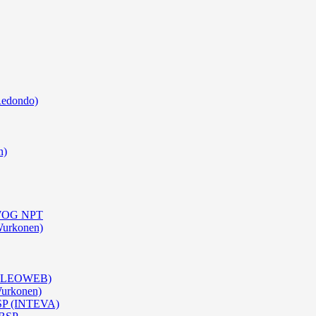
Redondo)
n)
0 WOG NPT
Wurkonen)
 (OLEOWEB)
Wurkonen)
BSP (INTEVA)