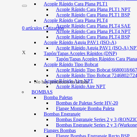
Acople Rápido Cara Plana PLT1
Acople Rápido Cara Plana PLT1 NPT
Acople Rápido Cara Plana PLT1 BSP
Acople Rápido Cara Plana PLT4
Acople Rápido Cara Plana PLT4 SAE
0
artículos
Cotización
Acople Rápido Cara Plana PLT4 NPT
Acople Rápido Cara Plana PLT4 BSP
Acople Rápido Aguja PAV1 (ISO-A)
Acople Rápido Aguja PAV1 (ISO-A) NP
X
Tapón/Tapas Acoples Rápidos (DNP)
Tapón/Tapas Acoples Rápidos Cara Plan
Acople Rápido Tipo Bobcat
Acople Rápido Tipo Bobcat 6680018/66
Acople Rápido Tipo Bobcat 7246802/72
Acople Rápido Aire NPT
No hay productos en la lista
Acople Rápido Aire NPT
BOMBAS
Bomba Paletas
Bombas de Paletas Serie HV-20
Flange Montaje Bomba Paleta
Bombas Engranaje
Bombas Engranaje Series 2 y 3 (RONZI
Bombas Engranaje Series 2 y 3 (Wurkone
Flanges Bombas
Flange Bombas Engranaje Recto BSP