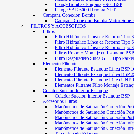
Flange Bombas Engranaje 90° BSP
Flange SAE 6000 Hembra NPT
Campana Conexión Bomba
Campana Conexión Bomba Motor Serie 
FILTROS Y ACCESORIOS
Filtros
Filtro Hidráulico Línea de Retorno Tipo 
Filtro Hidráulico Línea de Retorno Tipo 
Filtro Hidráulico Línea de Retorno Tipo
Filtros Retorno Montaje en Estanque BSP
Filtro Respiradero Silica GEL Tipo Parke
Elemento Filtrante
Elemento Filtrante Estanque Línea BSP 1
Elemento Filtrante Estanque Línea BSP 2
Elemento Filtrante Estanque Línea UNF 
Elementos Filtrante Filtro Montaje Estanq
Colador Succión Interior Estanque
Colador Succión Interior Estanque BSP
Accesorios Filtros
Manómetros de Saturación Conexión Pos
Manómetros de Saturación Conexión Po
Manómetros de Saturación Conexión Pos
Manómetros de Saturación Conexión Infe
Manómetros de Saturación Conexión Inf
Tapa Llenado Estanque