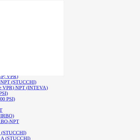
 Inox SS 316
O A/ HPA / DIN (INTEVA)
P-P; VPR)
-P NPT (STUCCHI)
rie VPR) NPT (INTEVA)
PSI)
00 PSI)
PT
e IRBO)
 IRBO-NPT
na (STUCCHI)
SO A (STUCCHI)