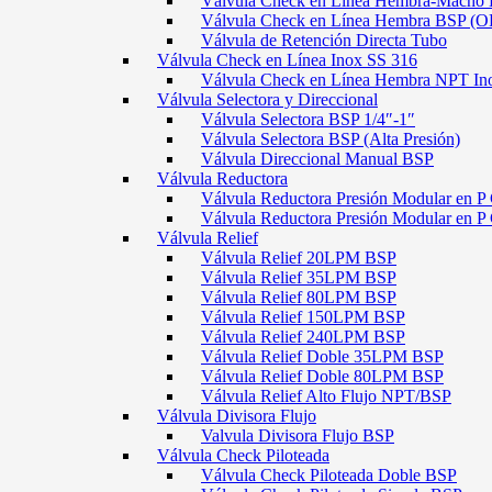
Válvula Check en Línea Hembra-Macho
Válvula Check en Línea Hembra BSP (O
Válvula de Retención Directa Tubo
Válvula Check en Línea Inox SS 316
Válvula Check en Línea Hembra NPT In
Válvula Selectora y Direccional
Válvula Selectora BSP 1/4″-1″
Válvula Selectora BSP (Alta Presión)
Válvula Direccional Manual BSP
Válvula Reductora
Válvula Reductora Presión Modular en P 
Válvula Reductora Presión Modular en P
Válvula Relief
Válvula Relief 20LPM BSP
Válvula Relief 35LPM BSP
Válvula Relief 80LPM BSP
Válvula Relief 150LPM BSP
Válvula Relief 240LPM BSP
Válvula Relief Doble 35LPM BSP
Válvula Relief Doble 80LPM BSP
Válvula Relief Alto Flujo NPT/BSP
Válvula Divisora Flujo
Valvula Divisora Flujo BSP
Válvula Check Piloteada
Válvula Check Piloteada Doble BSP