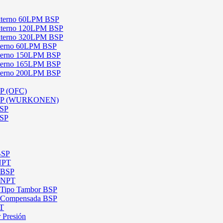
 Externo 60LPM BSP
 Externo 120LPM BSP
 Externo 320LPM BSP
Interno 60LPM BSP
Interno 150LPM BSP
Interno 165LPM BSP
Interno 200LPM BSP
SP (OFC)
 BSP (WURKONEN)
BSP
BSP
BSP
 NPT
l BSP
l NPT
l Tipo Tambor BSP
al Compensada BSP
PT
 Presión