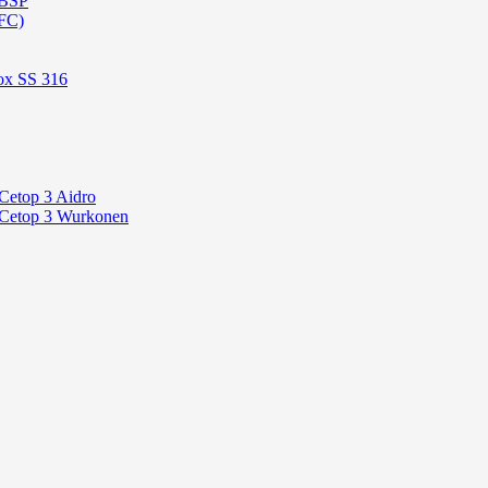
 BSP
FC)
ox SS 316
Cetop 3 Aidro
 Cetop 3 Wurkonen