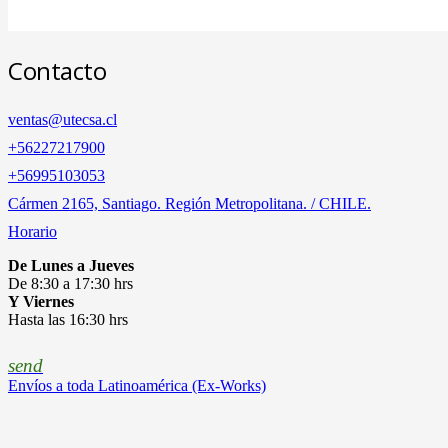
Contacto
ventas@utecsa.cl
+56227217900
‎+56995103053
Cármen 2165, Santiago. Región Metropolitana. / CHILE.
Horario
De Lunes a Jueves
De 8:30 a 17:30 hrs
Y Viernes
Hasta las 16:30 hrs
send
Envíos a toda Latinoamérica (Ex-Works)