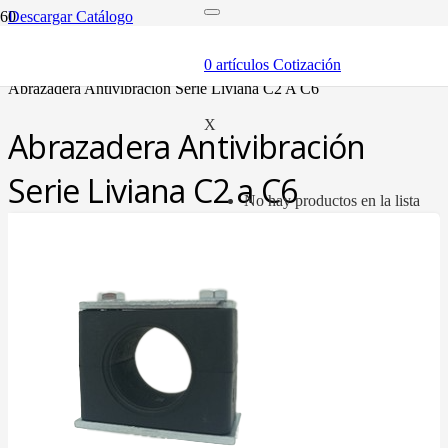
Descargar Catálogo
inicio
componentes
0
artículos
Cotización
abrazaderas (soportes y bandas)
abrazadera antivibración serie liviana c2 a c6
X
Abrazadera Antivibración
Serie Liviana C2 a C6
No hay productos en la lista