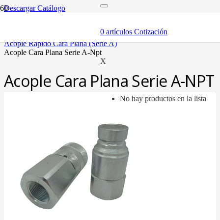
Descargar Catálogo
inicio
componentes
0
artículos
Cotización
acóples rápidos
acople rápido cara plana (serie a)
acople cara plana serie a-npt
X
Acople Cara Plana Serie A-NPT
No hay productos en la lista