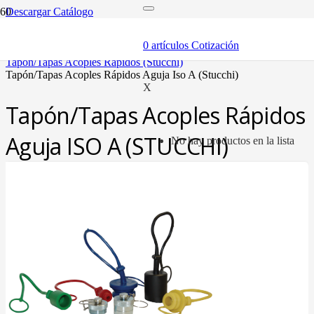
Descargar Catálogo
inicio
componentes
0
artículos
Cotización
acóples rápidos
tapón/tapas acoples rápidos (stucchi)
tapón/tapas acoples rápidos aguja iso a (stucchi)
X
Tapón/Tapas Acoples Rápidos
Aguja ISO A (STUCCHI)
No hay productos en la lista