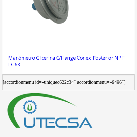
Manómetro Glicerina C/Flange Conex. Posterior NPT
D=63
[accordionmenu id=»uniquec622c34″ accordionmenu=»9496″]