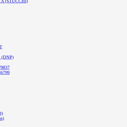
SO A (STUCCHI)
PT
a (DNP)
79837
46799
O)
en)