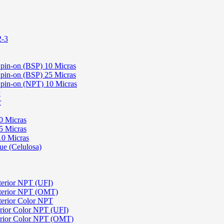
2-3
 Spin-on (BSP) 10 Micras
 Spin-on (BSP) 25 Micras
 Spin-on (NPT) 10 Micras
P
r
0 Micras
5 Micras
10 Micras
ue (Celulosa)
terior NPT (UFI)
sterior NPT (OMT)
terior Color NPT
rior Color NPT (UFI)
erior Color NPT (OMT)