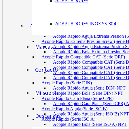
ADAPTADORES
Acoplamiento Tipo Neumático Fenaflex (TYRE
Acoplamiento Max Dynamic (Omega)
Acoplamiento Bomba Motor Aluminio Serie 2-
Acoplamiento Engranaje Cuerpo Nylon
ADAPTADORES INOX SS 304
ACÓPLES RÁPIDOS
Acople Rápido Aguja Extrema Presión (Serie
Acople Rápido Aguja Extrema Presión 
Acople Rápido Extrema Presión Screw (Serie 
Marcas
Acople Rápido Aguja Extrema Presión 
Acople Rápido Bola Extrema Presión Sc
Acople Rápido Compatible CAT (Serie DRF)
Acople Rápido Compatible CAT (Serie 
Acople Rápido Compatible CAT (Serie 
Contacto
Acople Rápido Compatible CAT (Serie 
Acople Rápido Compatible CAT (Serie 
Acople Rápido (Serie DIN)
Acople Rápido Aguja (Serie DIN) NPT
Mi cuenta
Acople Rápido Bola (Serie DIN) NPT
Acople Rápido Cara Plana (Serie CPR)
Acople Rápido Cara Plana (Serie CPR)
Acople Rápido Aguja (Serie ISO B)
Acople Rápido Aguja (Serie ISO B) NPT
Descargas
Acople Rápido (Serie ISO A)
Acople Rápido Bola (Serie ISO A) NPT