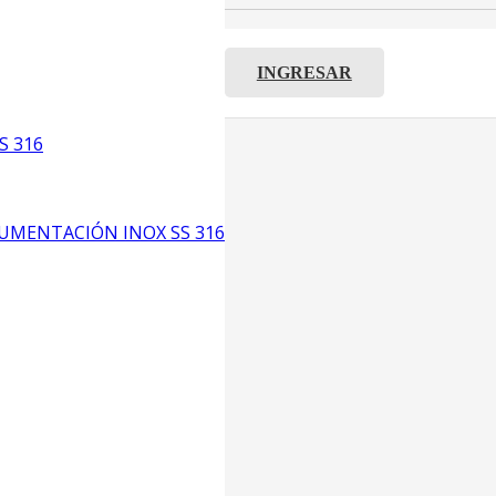
INGRESAR
C8
S 316
5
6
UMENTACIÓN INOX SS 316
CP4
P3