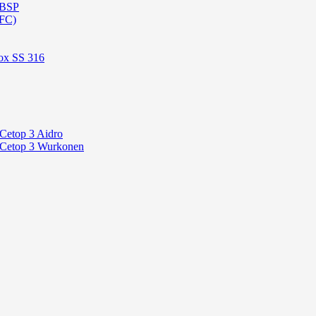
 BSP
OFC)
ox SS 316
 Cetop 3 Aidro
P Cetop 3 Wurkonen