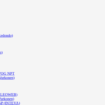
Redondo)
n)
0 WOG NPT
Wurkonen)
 (OLEOWEB)
Wurkonen)
BSP (INTEVA)