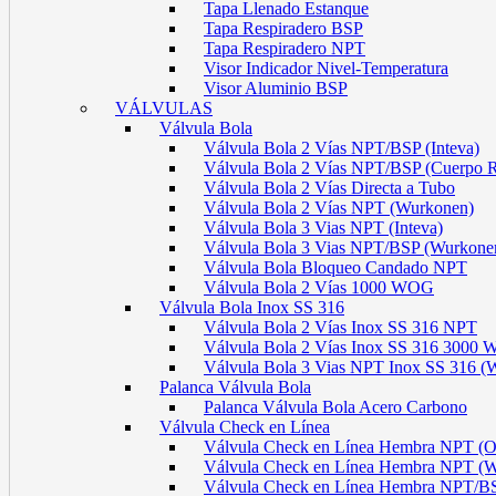
Tapa Llenado Estanque
Tapa Respiradero BSP
Tapa Respiradero NPT
Visor Indicador Nivel-Temperatura
Visor Aluminio BSP
VÁLVULAS
Válvula Bola
Válvula Bola 2 Vías NPT/BSP (Inteva)
Válvula Bola 2 Vías NPT/BSP (Cuerpo 
Válvula Bola 2 Vías Directa a Tubo
Válvula Bola 2 Vías NPT (Wurkonen)
Válvula Bola 3 Vias NPT (Inteva)
Válvula Bola 3 Vias NPT/BSP (Wurkone
Válvula Bola Bloqueo Candado NPT
Válvula Bola 2 Vías 1000 WOG
Válvula Bola Inox SS 316
Válvula Bola 2 Vías Inox SS 316 NPT
Válvula Bola 2 Vías Inox SS 316 300
Válvula Bola 3 Vias NPT Inox SS 316 (
Palanca Válvula Bola
Palanca Válvula Bola Acero Carbono
Válvula Check en Línea
Válvula Check en Línea Hembra NPT
Válvula Check en Línea Hembra NPT (
Válvula Check en Línea Hembra NPT/