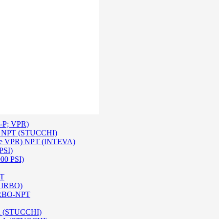
 Inox SS 316
O A/ HPA / DIN (INTEVA)
P-P; VPR)
-P NPT (STUCCHI)
rie VPR) NPT (INTEVA)
PSI)
000 PSI)
PT
e IRBO)
 IRBO-NPT
na (STUCCHI)