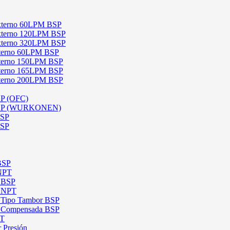
 Externo 60LPM BSP
 Externo 120LPM BSP
 Externo 320LPM BSP
Interno 60LPM BSP
Interno 150LPM BSP
Interno 165LPM BSP
Interno 200LPM BSP
SP (OFC)
 BSP (WURKONEN)
BSP
BSP
 BSP
 NPT
l BSP
l NPT
l Tipo Tambor BSP
al Compensada BSP
PT
 Presión