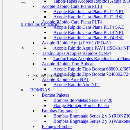
Tapón/Tapas Acoples Rápidos Aguja I
Acople Rápido Cara Plana PLT1
Acople Rápido Cara Plana PLT1 NPT
Acople Rápido Cara Plana PLT1 BSP
Acople Rápido Cara Plana PLT4
0
artículos
Cotización
Acople Rápido Cara Plana PLT4 SAE
Acople Rápido Cara Plana PLT4 NPT
Acople Rápido Cara Plana PLT4 BSP
Acople Rápido Aguja PAV1 (ISO-A)
X
Acople Rápido Aguja PAV1 (ISO-A) N
Tapón/Tapas Acoples Rápidos (DNP)
Tapón/Tapas Acoples Rápidos Cara Plan
Acople Rápido Tipo Bobcat
Acople Rápido Tipo Bobcat 6680018/66
Acople Rápido Tipo Bobcat 7246802/72
No hay productos en la lista
Acople Rápido Aire NPT
Acople Rápido Aire NPT
BOMBAS
Bomba Paletas
Bombas de Paletas Serie HV-20
Flange Montaje Bomba Paleta
Bombas Engranaje
Bombas Engranaje Series 2 y 3 (RONZI
Bombas Engranaje Series 2 y 3 (Wurkon
Flanges Bombas