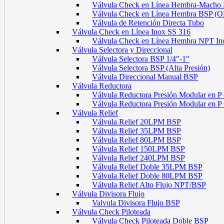
Válvula Check en Línea Hembra-Macho
Válvula Check en Línea Hembra BSP (
Válvula de Retención Directa Tubo
Válvula Check en Línea Inox SS 316
Válvula Check en Línea Hembra NPT In
Válvula Selectora y Direccional
Válvula Selectora BSP 1/4″-1″
Válvula Selectora BSP (Alta Presión)
Válvula Direccional Manual BSP
Válvula Reductora
Válvula Reductora Presión Modular en P
Válvula Reductora Presión Modular en 
Válvula Relief
Válvula Relief 20LPM BSP
Válvula Relief 35LPM BSP
Válvula Relief 80LPM BSP
Válvula Relief 150LPM BSP
Válvula Relief 240LPM BSP
Válvula Relief Doble 35LPM BSP
Válvula Relief Doble 80LPM BSP
Válvula Relief Alto Flujo NPT/BSP
Válvula Divisora Flujo
Valvula Divisora Flujo BSP
Válvula Check Piloteada
Válvula Check Piloteada Doble BSP