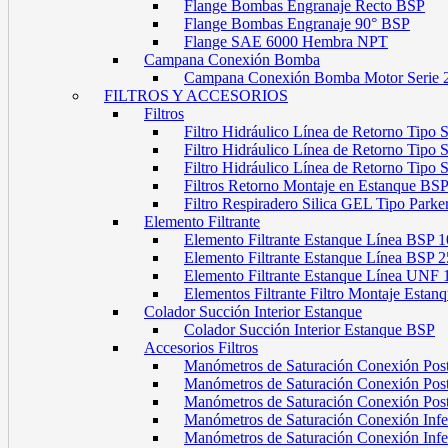
Flange Bombas Engranaje Recto BSP
Flange Bombas Engranaje 90° BSP
Flange SAE 6000 Hembra NPT
Campana Conexión Bomba
Campana Conexión Bomba Motor Serie 
FILTROS Y ACCESORIOS
Filtros
Filtro Hidráulico Línea de Retorno Tipo
Filtro Hidráulico Línea de Retorno Tipo
Filtro Hidráulico Línea de Retorno Tipo
Filtros Retorno Montaje en Estanque BS
Filtro Respiradero Silica GEL Tipo Parke
Elemento Filtrante
Elemento Filtrante Estanque Línea BSP 1
Elemento Filtrante Estanque Línea BSP 2
Elemento Filtrante Estanque Línea UNF 
Elementos Filtrante Filtro Montaje Estanq
Colador Succión Interior Estanque
Colador Succión Interior Estanque BSP
Accesorios Filtros
Manómetros de Saturación Conexión Pos
Manómetros de Saturación Conexión Po
Manómetros de Saturación Conexión Pos
Manómetros de Saturación Conexión Infe
Manómetros de Saturación Conexión Inf