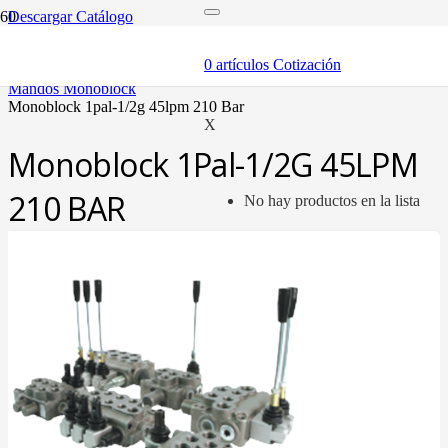
Descargar Catálogo
inicio
componentes
0
artículos
Cotización
válvulas
mandos monoblock
monoblock 1pal-1/2g 45lpm 210 bar
X
Monoblock 1Pal-1/2G 45LPM
210 BAR
No hay productos en la lista