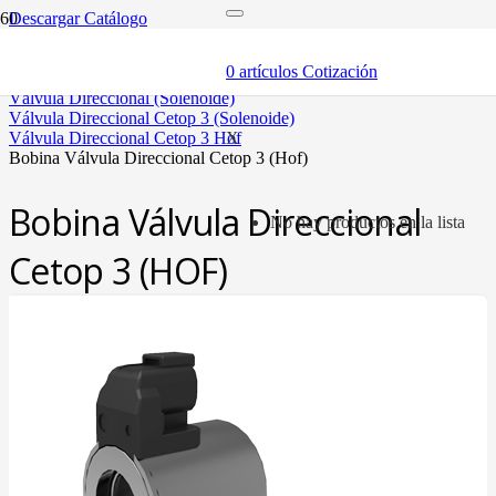
Descargar Catálogo
inicio
componentes
0
artículos
Cotización
válvulas
válvula direccional (solenoide)
válvula direccional cetop 3 (solenoide)
válvula direccional cetop 3 hof
X
bobina válvula direccional cetop 3 (hof)
Bobina Válvula Direccional
No hay productos en la lista
Cetop 3 (HOF)