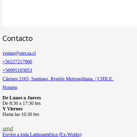
Contacto
ventas@utecsa.cl
+56227217900
‎+56995103053
Cármen 2165, Santiago. Región Metropolitana. / CHILE.
Horario
De Lunes a Jueves
De 8:30 a 17:30 hrs
Y Viernes
Hasta las 16:30 hrs
send
Envíos a toda Latinoamérica (Ex-Works)