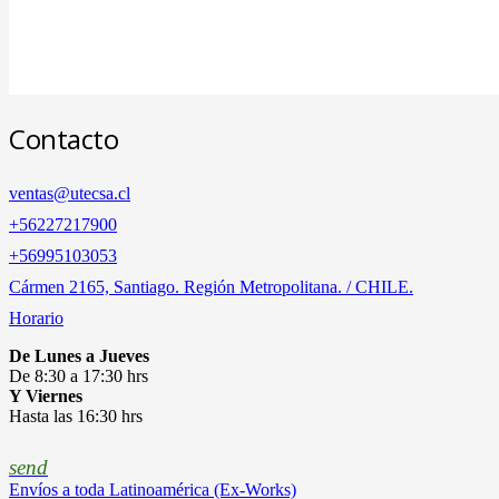
Contacto
ventas@utecsa.cl
+56227217900
‎+56995103053
Cármen 2165, Santiago. Región Metropolitana. / CHILE.
Horario
De Lunes a Jueves
De 8:30 a 17:30 hrs
Y Viernes
Hasta las 16:30 hrs
send
Envíos a toda Latinoamérica (Ex-Works)