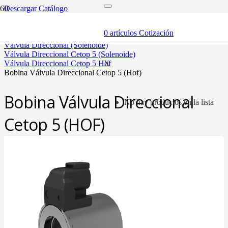
Descargar Catálogo
inicio
componentes
0
artículos
Cotización
válvulas
válvula direccional (solenoide)
válvula direccional cetop 5 (solenoide)
válvula direccional cetop 5 hof
X
bobina válvula direccional cetop 5 (hof)
Bobina Válvula Direccional
No hay productos en la lista
Cetop 5 (HOF)