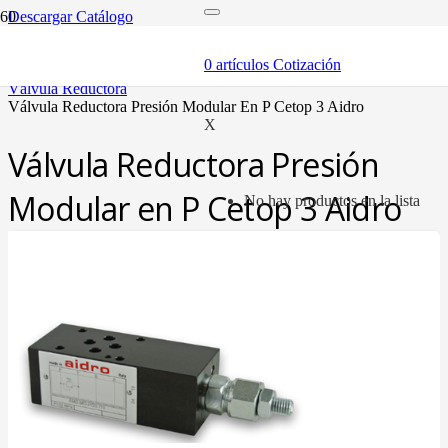
Descargar Catálogo
inicio
componentes
0
artículos
Cotización
válvulas
válvula reductora
válvula reductora presión modular en p cetop 3 aidro
X
Válvula Reductora Presión
Modular en P Cetop 3 Aidro
No hay productos en la lista