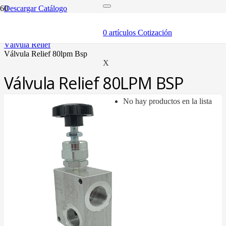
Descargar Catálogo
inicio
componentes
0
artículos
Cotización
válvulas
válvula relief
válvula relief 80lpm bsp
X
Válvula Relief 80LPM BSP
No hay productos en la lista