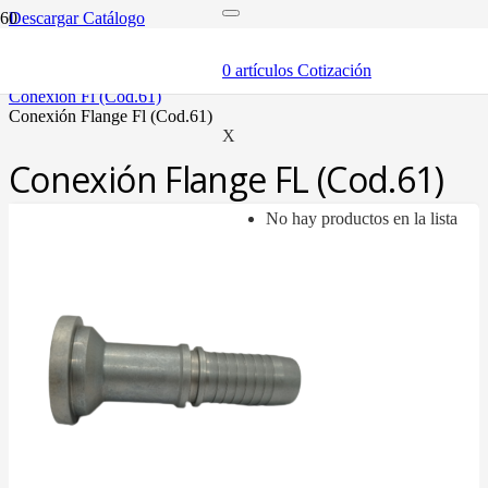
Descargar Catálogo
inicio
mangueras y fittings
0
artículos
Cotización
mangueras hidráulicas y fittings
conexión fl (cod.61)
conexión flange fl (cod.61)
X
Conexión Flange FL (Cod.61)
No hay productos en la lista