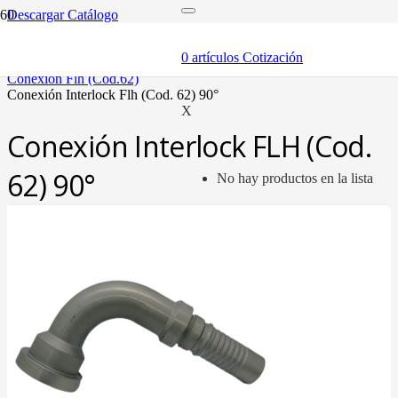
Descargar Catálogo
inicio
mangueras y fittings
0
artículos
Cotización
mangueras hidráulicas y fittings
conexión flh (cod.62)
conexión interlock flh (cod. 62) 90°
X
Conexión Interlock FLH (Cod.
62) 90°
No hay productos en la lista