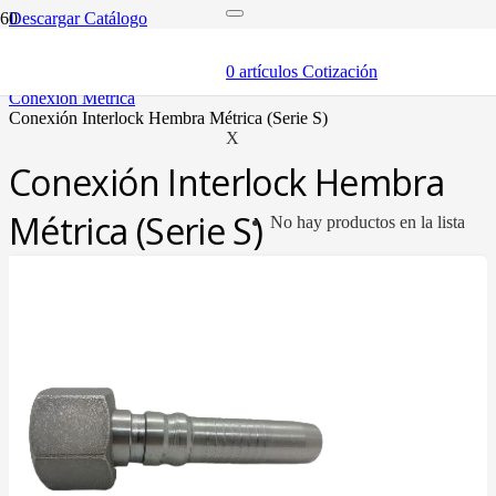
Descargar Catálogo
inicio
mangueras y fittings
0
artículos
Cotización
mangueras hidráulicas y fittings
conexión métrica
conexión interlock hembra métrica (serie s)
X
Conexión Interlock Hembra
Métrica (Serie S)
No hay productos en la lista