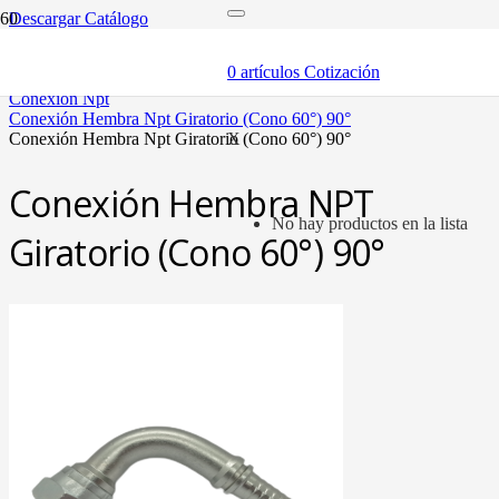
Descargar Catálogo
inicio
mangueras y fittings
0
artículos
Cotización
mangueras hidráulicas y fittings
conexión npt
conexión hembra npt giratorio (cono 60°) 90°
conexión hembra npt giratorio (cono 60°) 90°
X
Conexión Hembra NPT
No hay productos en la lista
Giratorio (Cono 60°) 90°