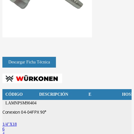
CÓDIGO
DESCRIPCIÓN
E
HOSE
LAMNPSM90404
Conexion 04-04FPX 90°
1/4″X18
6
4