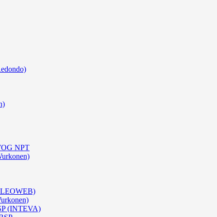
Redondo)
n)
0 WOG NPT
Wurkonen)
 (OLEOWEB)
Wurkonen)
BSP (INTEVA)