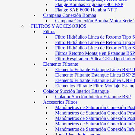
Flange Bombas Engranaje 90° BSP
Flange SAE 6000 Hembra NPT
Campana Conexión Bomba
Campana Conexión Bomba Motor Serie 
FILTROS Y ACCESORIOS
Filtros
Filtro Hidráulico Línea de Retorno Tipo 
Filtro Hidráulico Línea de Retorno Tipo 
Filtro Hidráulico Línea de Retorno Tipo
Filtros Retorno Montaje en Estanque BSP
Filtro Respiradero Silica GEL Tipo Parke
Elemento Filtrante
Elemento Filtrante Estanque Línea BSP 1
Elemento Filtrante Estanque Línea BSP 2
Elemento Filtrante Estanque Línea UNF 
Elementos Filtrante Filtro Montaje Estanq
Colador Succión Interior Estanque
Colador Succión Interior Estanque BSP
Accesorios Filtros
Manómetros de Saturación Conexión Pos
Manómetros de Saturación Conexión Po
Manómetros de Saturación Conexión Pos
Manómetros de Saturación Conexión Infe
Manómetros de Saturación Conexión Inf
Tapa Llenado Estanque