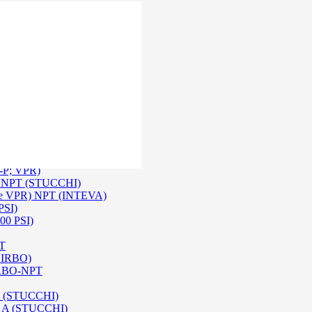
 Inox SS 316
O A/ HPA / DIN (INTEVA)
P-P; VPR)
-P NPT (STUCCHI)
rie VPR) NPT (INTEVA)
PSI)
00 PSI)
PT
e IRBO)
 IRBO-NPT
na (STUCCHI)
SO A (STUCCHI)