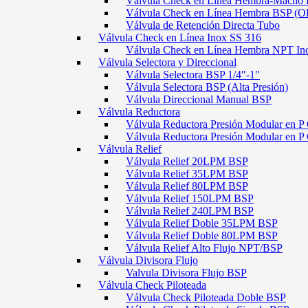
Válvula Check en Línea Hembra-Macho
Válvula Check en Línea Hembra BSP (O
Válvula de Retención Directa Tubo
Válvula Check en Línea Inox SS 316
Válvula Check en Línea Hembra NPT In
Válvula Selectora y Direccional
Válvula Selectora BSP 1/4″-1″
Válvula Selectora BSP (Alta Presión)
Válvula Direccional Manual BSP
Válvula Reductora
Válvula Reductora Presión Modular en P 
Válvula Reductora Presión Modular en P
Válvula Relief
Válvula Relief 20LPM BSP
Válvula Relief 35LPM BSP
Válvula Relief 80LPM BSP
Válvula Relief 150LPM BSP
Válvula Relief 240LPM BSP
Válvula Relief Doble 35LPM BSP
Válvula Relief Doble 80LPM BSP
Válvula Relief Alto Flujo NPT/BSP
Válvula Divisora Flujo
Valvula Divisora Flujo BSP
Válvula Check Piloteada
Válvula Check Piloteada Doble BSP