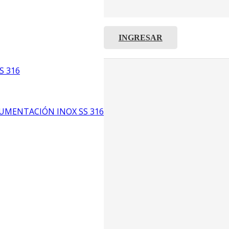
INGRESAR
C8
5
S 316
6
UMENTACIÓN INOX SS 316
CP4
P3