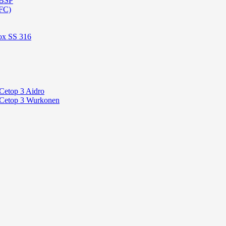
 BSP
FC)
ox SS 316
Cetop 3 Aidro
 Cetop 3 Wurkonen