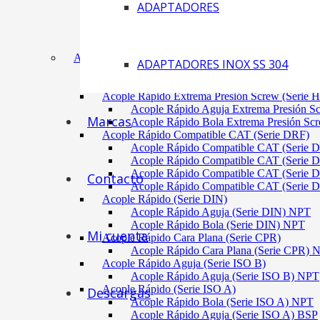
ADAPTADORES
Acoplamiento Tipo Neumático Fenaflex (TYRE
Acoplamiento Max Dynamic (Omega)
Acoplamiento Bomba Motor Aluminio Serie 2-
Acoplamiento Engranaje Cuerpo Nylon
ACÓPLES RÁPIDOS
ADAPTADORES INOX SS 304
Acople Rápido Aguja Extrema Presión (Serie 
Acople Rápido Aguja Extrema Presión 
Acople Rápido Extrema Presión Screw (Serie 
Acople Rápido Aguja Extrema Presión S
Marcas
Acople Rápido Bola Extrema Presión Sc
Acople Rápido Compatible CAT (Serie DRF)
Acople Rápido Compatible CAT (Serie 
Acople Rápido Compatible CAT (Serie 
Acople Rápido Compatible CAT (Serie 
Contacto
Acople Rápido Compatible CAT (Serie 
Acople Rápido (Serie DIN)
Acople Rápido Aguja (Serie DIN) NPT
Acople Rápido Bola (Serie DIN) NPT
Mi cuenta
Acople Rápido Cara Plana (Serie CPR)
Acople Rápido Cara Plana (Serie CPR)
Acople Rápido Aguja (Serie ISO B)
Acople Rápido Aguja (Serie ISO B) NPT
Acople Rápido (Serie ISO A)
Descargas
Acople Rápido Bola (Serie ISO A) NPT
Acople Rápido Aguja (Serie ISO A) BSP