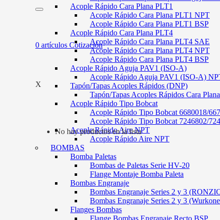
Acople Rápido Cara Plana PLT1
Acople Rápido Cara Plana PLT1 NPT
Acople Rápido Cara Plana PLT1 BSP
Acople Rápido Cara Plana PLT4
Acople Rápido Cara Plana PLT4 SAE
0
artículos
Cotización
Acople Rápido Cara Plana PLT4 NPT
Acople Rápido Cara Plana PLT4 BSP
Acople Rápido Aguja PAV1 (ISO-A)
Acople Rápido Aguja PAV1 (ISO-A) NP
X
Tapón/Tapas Acoples Rápidos (DNP)
Tapón/Tapas Acoples Rápidos Cara Plan
Acople Rápido Tipo Bobcat
Acople Rápido Tipo Bobcat 6680018/66
Acople Rápido Tipo Bobcat 7246802/72
Acople Rápido Aire NPT
No hay productos en la lista
Acople Rápido Aire NPT
BOMBAS
Bomba Paletas
Bombas de Paletas Serie HV-20
Flange Montaje Bomba Paleta
Bombas Engranaje
Bombas Engranaje Series 2 y 3 (RONZI
Bombas Engranaje Series 2 y 3 (Wurkone
Flanges Bombas
Flange Bombas Engranaje Recto BSP