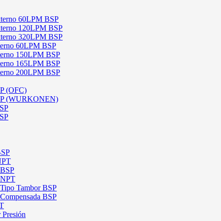
 Externo 60LPM BSP
 Externo 120LPM BSP
 Externo 320LPM BSP
Interno 60LPM BSP
Interno 150LPM BSP
Interno 165LPM BSP
Interno 200LPM BSP
SP (OFC)
 BSP (WURKONEN)
BSP
BSP
BSP
 NPT
l BSP
l NPT
l Tipo Tambor BSP
al Compensada BSP
PT
 Presión