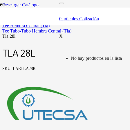
Descargar Catálogo
inicio
tubería oleohidráulica y fittings
0
artículos
Cotización
fittings tubo métrico
tee hembra central (tla)
tee tubo-tubo hembra central (tla)
tla 28l
X
TLA 28L
No hay productos en la lista
SKU:
LARTLA28K