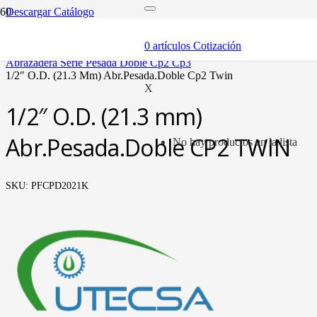
Descargar Catálogo
inicio
componentes
0
artículos
Cotización
abrazaderas (soportes y bandas)
abrazadera serie pesada doble cp2 cp3
1/2″ o.d. (21.3 mm) abr.pesada.doble cp2 twin
X
1/2″ O.D. (21.3 mm)
Abr.Pesada.Doble CP2 TWIN
No hay productos en la lista
SKU:
PFCPD2021K