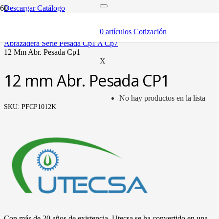
Descargar Catálogo
inicio
componentes
0
artículos
Cotización
abrazaderas (soportes y bandas)
abrazadera serie pesada cp1 a cp7
12 mm abr. pesada cp1
X
12 mm Abr. Pesada CP1
No hay productos en la lista
SKU:
PFCP1012K
Con más de 20 años de existencia, Utecsa se ha convertido en una