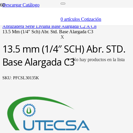
Descargar Catálogo
inicio
componentes
0
artículos
Cotización
abrazaderas (soportes y bandas)
abrazadera serie liviana base alargada c2 a c8
13.5 mm (1/4″ sch) abr. std. base alargada c3
X
13.5 mm (1/4″ SCH) Abr. STD.
Base Alargada C3
No hay productos en la lista
SKU:
PFCSL30135K