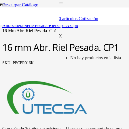
Descargar Catálogo
inicio
componentes
0
artículos
Cotización
abrazaderas (soportes y bandas)
abrazadera serie pesada riel cp1 a cp4
16 mm abr. riel pesada. cp1
X
16 mm Abr. Riel Pesada. CP1
No hay productos en la lista
SKU:
PFCPR016K
Con más de 20 años de existencia, Utecsa se ha convertido en una