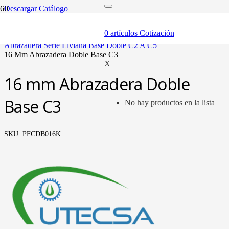
Descargar Catálogo
inicio
componentes
0
artículos
Cotización
abrazaderas (soportes y bandas)
abrazadera serie liviana base doble c2 a c5
16 mm abrazadera doble base c3
X
16 mm Abrazadera Doble
Base C3
No hay productos en la lista
SKU:
PFCDB016K