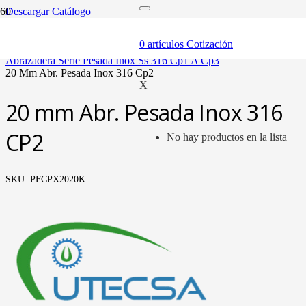
Descargar Catálogo
inicio
componentes
0
artículos
Cotización
abrazaderas (soportes y bandas)
abrazadera serie pesada inox ss 316 cp1 a cp3
20 mm abr. pesada inox 316 cp2
X
20 mm Abr. Pesada Inox 316
CP2
No hay productos en la lista
SKU:
PFCPX2020K