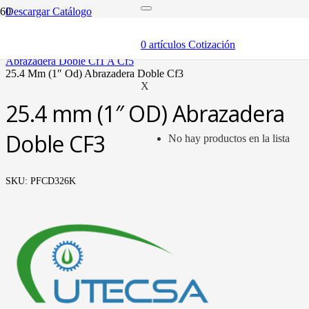
Descargar Catálogo
inicio
componentes
0
artículos
Cotización
abrazaderas (soportes y bandas)
abrazadera doble cf1 a cf5
25.4 mm (1″ od) abrazadera doble cf3
X
25.4 mm (1″ OD) Abrazadera
Doble CF3
No hay productos en la lista
SKU:
PFCD326K