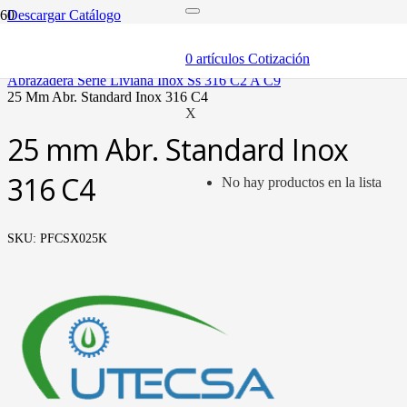
Descargar Catálogo
inicio
componentes
0
artículos
Cotización
abrazaderas (soportes y bandas)
abrazadera serie liviana inox ss 316 c2 a c9
25 mm abr. standard inox 316 c4
X
25 mm Abr. Standard Inox
316 C4
No hay productos en la lista
SKU:
PFCSX025K