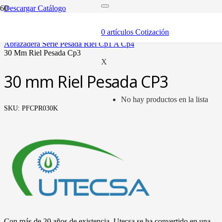
Descargar Catálogo
inicio
componentes
0
artículos
Cotización
abrazaderas (soportes y bandas)
abrazadera serie pesada riel cp1 a cp4
30 mm riel pesada cp3
X
30 mm Riel Pesada CP3
No hay productos en la lista
SKU:
PFCPR030K
Con más de 20 años de existencia, Utecsa se ha convertido en una