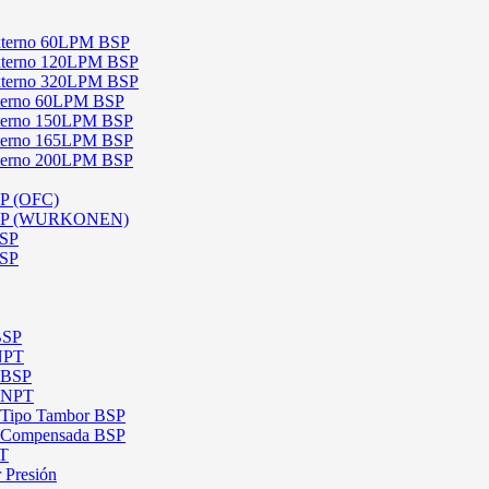
 Externo 60LPM BSP
 Externo 120LPM BSP
 Externo 320LPM BSP
Interno 60LPM BSP
Interno 150LPM BSP
Interno 165LPM BSP
Interno 200LPM BSP
SP (OFC)
 BSP (WURKONEN)
BSP
BSP
BSP
 NPT
l BSP
l NPT
l Tipo Tambor BSP
al Compensada BSP
PT
 Presión