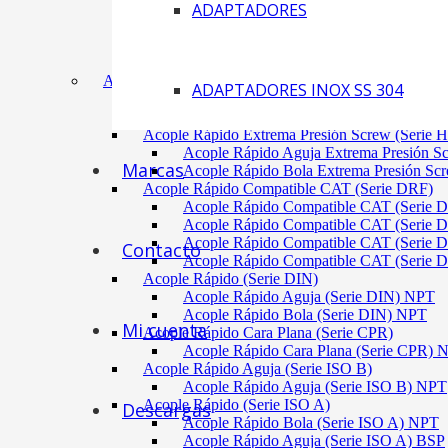
ADAPTADORES
Acoplamiento Tipo Neumático Fenaflex (TYRE
Acoplamiento Max Dynamic (Omega)
Acoplamiento Bomba Motor Aluminio Serie 2-
Acoplamiento Engranaje Cuerpo Nylon
ACÓPLES RÁPIDOS
ADAPTADORES INOX SS 304
Acople Rápido Aguja Extrema Presión (Serie 
Acople Rápido Aguja Extrema Presión 
Acople Rápido Extrema Presión Screw (Serie 
Acople Rápido Aguja Extrema Presión S
Marcas
Acople Rápido Bola Extrema Presión Sc
Acople Rápido Compatible CAT (Serie DRF)
Acople Rápido Compatible CAT (Serie 
Acople Rápido Compatible CAT (Serie 
Acople Rápido Compatible CAT (Serie 
Contacto
Acople Rápido Compatible CAT (Serie 
Acople Rápido (Serie DIN)
Acople Rápido Aguja (Serie DIN) NPT
Acople Rápido Bola (Serie DIN) NPT
Mi cuenta
Acople Rápido Cara Plana (Serie CPR)
Acople Rápido Cara Plana (Serie CPR)
Acople Rápido Aguja (Serie ISO B)
Acople Rápido Aguja (Serie ISO B) NPT
Acople Rápido (Serie ISO A)
Descargas
Acople Rápido Bola (Serie ISO A) NPT
Acople Rápido Aguja (Serie ISO A) BSP