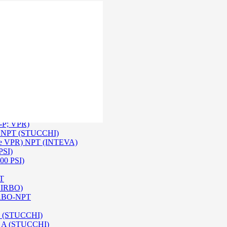
 Inox SS 316
O A/ HPA / DIN (INTEVA)
P-P; VPR)
-P NPT (STUCCHI)
rie VPR) NPT (INTEVA)
PSI)
00 PSI)
PT
e IRBO)
 IRBO-NPT
na (STUCCHI)
SO A (STUCCHI)