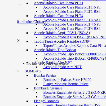
Acople Rápido Cara Plana PLT1
Acople Rápido Cara Plana PLT1 NPT
Acople Rápido Cara Plana PLT1 BSP
Acople Rápido Cara Plana PLT4
Acople Rápido Cara Plana PLT4 SAE
0
artículos
Cotización
Acople Rápido Cara Plana PLT4 NPT
Acople Rápido Cara Plana PLT4 BSP
Acople Rápido Aguja PAV1 (ISO-A)
Acople Rápido Aguja PAV1 (ISO-A) NP
X
Tapón/Tapas Acoples Rápidos (DNP)
Tapón/Tapas Acoples Rápidos Cara Plan
Acople Rápido Tipo Bobcat
Acople Rápido Tipo Bobcat 6680018/66
Acople Rápido Tipo Bobcat 7246802/72
Acople Rápido Aire NPT
No hay productos en la lista
Acople Rápido Aire NPT
BOMBAS
Bomba Paletas
Bombas de Paletas Serie HV-20
Flange Montaje Bomba Paleta
Bombas Engranaje
Bombas Engranaje Series 2 y 3 (RONZI
Bombas Engranaje Series 2 y 3 (Wurkone
Flanges Bombas
Flange Bombas Engranaje Recto BSP