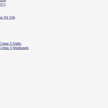
 BSP
FC)
ox SS 316
Cetop 3 Aidro
 Cetop 3 Wurkonen