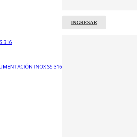
INGRESAR
C8
5
S 316
6
UMENTACIÓN INOX SS 316
CP4
P3