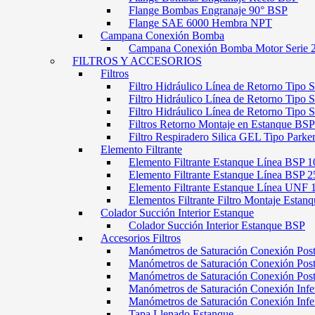
Flange Bombas Engranaje 90° BSP
Flange SAE 6000 Hembra NPT
Campana Conexión Bomba
Campana Conexión Bomba Motor Serie 
FILTROS Y ACCESORIOS
Filtros
Filtro Hidráulico Línea de Retorno Tipo 
Filtro Hidráulico Línea de Retorno Tipo 
Filtro Hidráulico Línea de Retorno Tipo
Filtros Retorno Montaje en Estanque BSP
Filtro Respiradero Silica GEL Tipo Parke
Elemento Filtrante
Elemento Filtrante Estanque Línea BSP 1
Elemento Filtrante Estanque Línea BSP 2
Elemento Filtrante Estanque Línea UNF 
Elementos Filtrante Filtro Montaje Estanq
Colador Succión Interior Estanque
Colador Succión Interior Estanque BSP
Accesorios Filtros
Manómetros de Saturación Conexión Pos
Manómetros de Saturación Conexión Po
Manómetros de Saturación Conexión Pos
Manómetros de Saturación Conexión Infe
Manómetros de Saturación Conexión Inf
Tapa Llenado Estanque