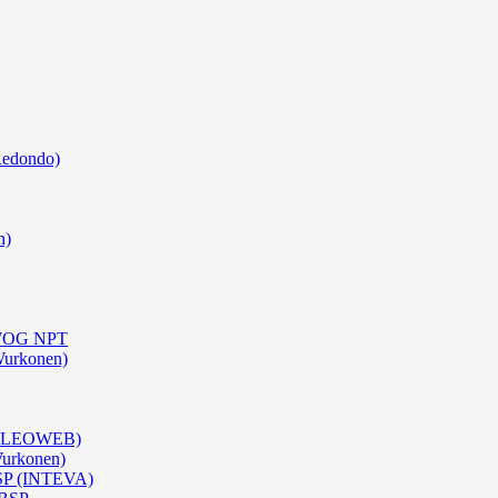
Redondo)
n)
0 WOG NPT
Wurkonen)
 (OLEOWEB)
Wurkonen)
BSP (INTEVA)