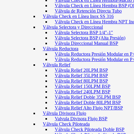
Válvula Check en Línea Hembra-Macho
Válvula Check en Línea Hembra BSP (O
Válvula de Retención Directa Tubo
Válvula Check en Línea Inox SS 316
Válvula Check en Línea Hembra NPT In
Válvula Selectora y Direccional
Válvula Selectora BSP 1/4″-1″
Válvula Selectora BSP (Alta Presión)
Válvula Direccional Manual BSP
Válvula Reductora
Válvula Reductora Presión Modular en P 
Válvula Reductora Presión Modular en P
Válvula Relief
Válvula Relief 20LPM BSP
Válvula Relief 35LPM BSP
Válvula Relief 80LPM BSP
Válvula Relief 150LPM BSP
Válvula Relief 240LPM BSP
Válvula Relief Doble 35LPM BSP
Válvula Relief Doble 80LPM BSP
Válvula Relief Alto Flujo NPT/BSP
Válvula Divisora Flujo
Valvula Divisora Flujo BSP
Válvula Check Piloteada
Válvula Check Piloteada Doble BSP