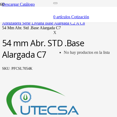
Descargar Catálogo
inicio
componentes
0
artículos
Cotización
abrazaderas (soportes y bandas)
abrazadera serie liviana base alargada c2 a c8
54 mm abr. std .base alargada c7
X
54 mm Abr. STD .Base
Alargada C7
No hay productos en la lista
SKU:
PFCSL7054K