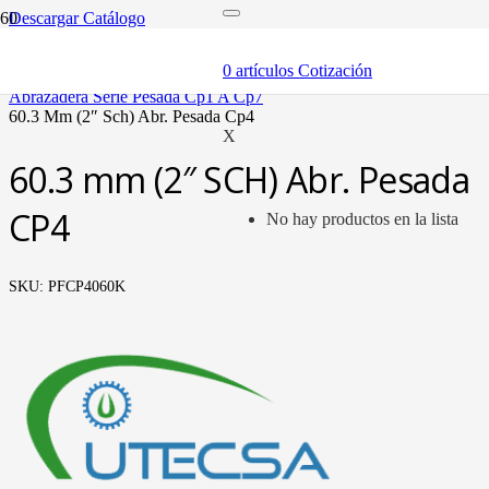
Descargar Catálogo
inicio
componentes
0
artículos
Cotización
abrazaderas (soportes y bandas)
abrazadera serie pesada cp1 a cp7
60.3 mm (2″ sch) abr. pesada cp4
X
60.3 mm (2″ SCH) Abr. Pesada
CP4
No hay productos en la lista
SKU:
PFCP4060K