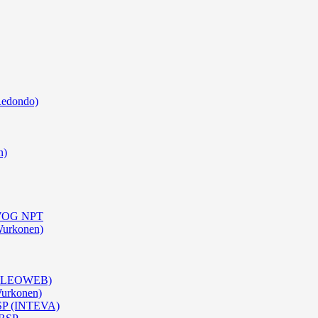
Redondo)
n)
0 WOG NPT
Wurkonen)
 (OLEOWEB)
Wurkonen)
BSP (INTEVA)