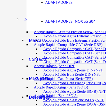
ADAPTADORES
Acoplamiento Tipo Neumático Fenaflex (TYRE
Acoplamiento Max Dynamic (Omega)
Acoplamiento Bomba Motor Aluminio Serie 2-
Acoplamiento Engranaje Cuerpo Nylon
ACÓPLES RÁPIDOS
ADAPTADORES INOX SS 304
Acople Rápido Aguja Extrema Presión (Serie 
Acople Rápido Aguja Extrema Presión 
Acople Rápido Extrema Presión Screw (Serie 
Acople Rápido Aguja Extrema Presión S
Marcas
Acople Rápido Bola Extrema Presión Sc
Acople Rápido Compatible CAT (Serie DRF)
Acople Rápido Compatible CAT (Serie 
Acople Rápido Compatible CAT (Serie 
Acople Rápido Compatible CAT (Serie 
Contacto
Acople Rápido Compatible CAT (Serie 
Acople Rápido (Serie DIN)
Acople Rápido Aguja (Serie DIN) NPT
Acople Rápido Bola (Serie DIN) NPT
Mi cuenta
Acople Rápido Cara Plana (Serie CPR)
Acople Rápido Cara Plana (Serie CPR)
Acople Rápido Aguja (Serie ISO B)
Acople Rápido Aguja (Serie ISO B) NPT
Acople Rápido (Serie ISO A)
Descargas
Acople Rápido Bola (Serie ISO A) NPT
Acople Rápido Aguja (Serie ISO A) BSP