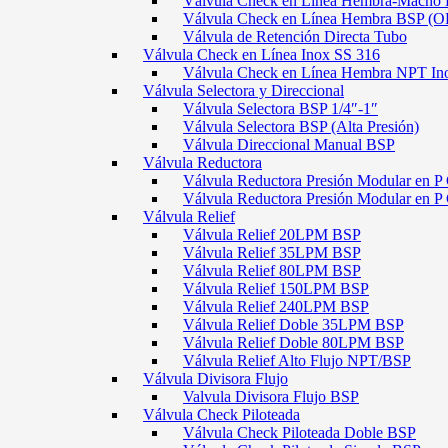
Válvula Check en Línea Hembra-Macho
Válvula Check en Línea Hembra BSP (O
Válvula de Retención Directa Tubo
Válvula Check en Línea Inox SS 316
Válvula Check en Línea Hembra NPT In
Válvula Selectora y Direccional
Válvula Selectora BSP 1/4″-1″
Válvula Selectora BSP (Alta Presión)
Válvula Direccional Manual BSP
Válvula Reductora
Válvula Reductora Presión Modular en P 
Válvula Reductora Presión Modular en P
Válvula Relief
Válvula Relief 20LPM BSP
Válvula Relief 35LPM BSP
Válvula Relief 80LPM BSP
Válvula Relief 150LPM BSP
Válvula Relief 240LPM BSP
Válvula Relief Doble 35LPM BSP
Válvula Relief Doble 80LPM BSP
Válvula Relief Alto Flujo NPT/BSP
Válvula Divisora Flujo
Valvula Divisora Flujo BSP
Válvula Check Piloteada
Válvula Check Piloteada Doble BSP