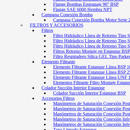
Flange Bombas Engranaje 90° BSP
Flange SAE 6000 Hembra NPT
Campana Conexión Bomba
Campana Conexión Bomba Motor Serie 
FILTROS Y ACCESORIOS
Filtros
Filtro Hidráulico Línea de Retorno Tipo 
Filtro Hidráulico Línea de Retorno Tipo 
Filtro Hidráulico Línea de Retorno Tipo
Filtros Retorno Montaje en Estanque BSP
Filtro Respiradero Silica GEL Tipo Parke
Elemento Filtrante
Elemento Filtrante Estanque Línea BSP 1
Elemento Filtrante Estanque Línea BSP 2
Elemento Filtrante Estanque Línea UNF 
Elementos Filtrante Filtro Montaje Estanq
Colador Succión Interior Estanque
Colador Succión Interior Estanque BSP
Accesorios Filtros
Manómetros de Saturación Conexión Pos
Manómetros de Saturación Conexión Po
Manómetros de Saturación Conexión Pos
Manómetros de Saturación Conexión Infe
Manómetros de Saturación Conexión Inf
Tapa Llenado Estanque