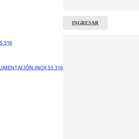
INGRESAR
C8
5
S 316
6
UMENTACIÓN INOX SS 316
CP4
P3