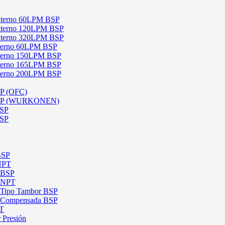
 Externo 60LPM BSP
 Externo 120LPM BSP
 Externo 320LPM BSP
Interno 60LPM BSP
Interno 150LPM BSP
Interno 165LPM BSP
Interno 200LPM BSP
SP (OFC)
 BSP (WURKONEN)
BSP
BSP
BSP
 NPT
l BSP
l NPT
l Tipo Tambor BSP
al Compensada BSP
PT
 Presión