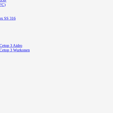
 BSP
FC)
ox SS 316
Cetop 3 Aidro
 Cetop 3 Wurkonen