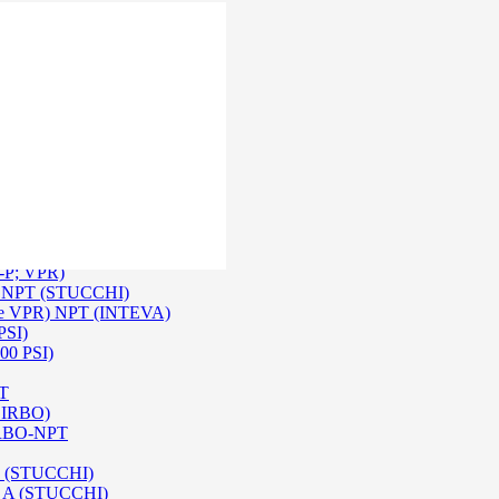
 Inox SS 316
O A/ HPA / DIN (INTEVA)
P-P; VPR)
-P NPT (STUCCHI)
rie VPR) NPT (INTEVA)
PSI)
00 PSI)
PT
e IRBO)
 IRBO-NPT
na (STUCCHI)
SO A (STUCCHI)