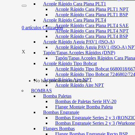
Acople Rápido Cara Plana PLT1
Acople Rápido Cara Plana PLT1 NPT
Acople Rápido Cara Plana PLT1 BSP
Acople Rápido Cara Plana PLT4
Acople Rápido Cara Plana PLT4 SAE
0
artículos
Cotización
Acople Rápido Cara Plana PLT4 NPT
Acople Rápido Cara Plana PLT4 BSP
Acople Rápido Aguja PAV1 (ISO-A)
Acople Rápido Aguja PAV1 (ISO-A) NP
X
Tapón/Tapas Acoples Rápidos (DNP)
Tapón/Tapas Acoples Rápidos Cara Plan
Acople Rápido Tipo Bobcat
Acople Rápido Tipo Bobcat 6680018/66
Acople Rápido Tipo Bobcat 7246802/72
Acople Rápido Aire NPT
No hay productos en la lista
Acople Rápido Aire NPT
BOMBAS
Bomba Paletas
Bombas de Paletas Serie HV-20
Flange Montaje Bomba Paleta
Bombas Engranaje
Bombas Engranaje Series 2 y 3 (RONZI
Bombas Engranaje Series 2 y 3 (Wurkone
Flanges Bombas
Flange Bombas Engranaje Recto BSP