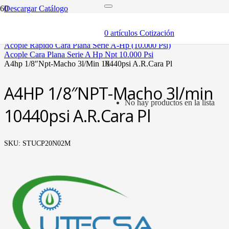
Descargar Catálogo
inicio
componentes
0
artículos
Cotización
acóples rápidos
acople rápido cara plana serie a-hp (10.000 psi)
acople cara plana serie a hp npt 10.000 psi
a4hp 1/8″npt-macho 3l/min 10440psi a.r.cara pl
X
A4HP 1/8″NPT-Macho 3l/min
No hay productos en la lista
10440psi A.R.Cara Pl
SKU:
STUCP20N02M