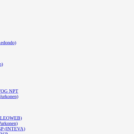
Redondo)
n)
0 WOG NPT
Wurkonen)
 (OLEOWEB)
Wurkonen)
BSP (INTEVA)