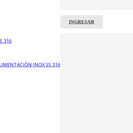
INGRESAR
C8
5
S 316
6
UMENTACIÓN INOX SS 316
CP4
P3