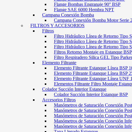
Flange Bombas Engranaje 90° BSP
Flange SAE 6000 Hembra NPT
Campana Conexión Bomba
Campana Conexión Bomba Motor Serie 
FILTROS Y ACCESORIOS
Filtros
Filtro Hidráulico Línea de Retorno Tipo 
Filtro Hidráulico Línea de Retorno Tipo 
Filtro Hidráulico Línea de Retorno Tipo
Filtros Retorno Montaje en Estanque BSP
Filtro Respiradero Silica GEL Tipo Parke
Elemento Filtrante
Elemento Filtrante Estanque Línea BSP 1
Elemento Filtrante Estanque Línea BSP 2
Elemento Filtrante Estanque Línea UNF 
Elementos Filtrante Filtro Montaje Estanq
Colador Succión Interior Estanque
Colador Succión Interior Estanque BSP
Accesorios Filtros
Manómetros de Saturación Conexión Pos
Manómetros de Saturación Conexión Po
Manómetros de Saturación Conexión Pos
Manómetros de Saturación Conexión Infe
Manómetros de Saturación Conexión Inf
Tapa Llenado Estanque