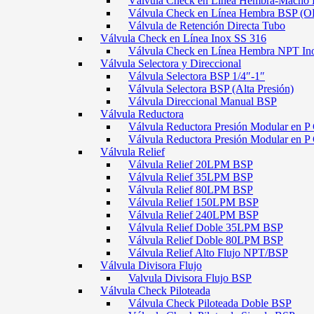
Válvula Check en Línea Hembra-Macho
Válvula Check en Línea Hembra BSP (O
Válvula de Retención Directa Tubo
Válvula Check en Línea Inox SS 316
Válvula Check en Línea Hembra NPT In
Válvula Selectora y Direccional
Válvula Selectora BSP 1/4″-1″
Válvula Selectora BSP (Alta Presión)
Válvula Direccional Manual BSP
Válvula Reductora
Válvula Reductora Presión Modular en P 
Válvula Reductora Presión Modular en P
Válvula Relief
Válvula Relief 20LPM BSP
Válvula Relief 35LPM BSP
Válvula Relief 80LPM BSP
Válvula Relief 150LPM BSP
Válvula Relief 240LPM BSP
Válvula Relief Doble 35LPM BSP
Válvula Relief Doble 80LPM BSP
Válvula Relief Alto Flujo NPT/BSP
Válvula Divisora Flujo
Valvula Divisora Flujo BSP
Válvula Check Piloteada
Válvula Check Piloteada Doble BSP