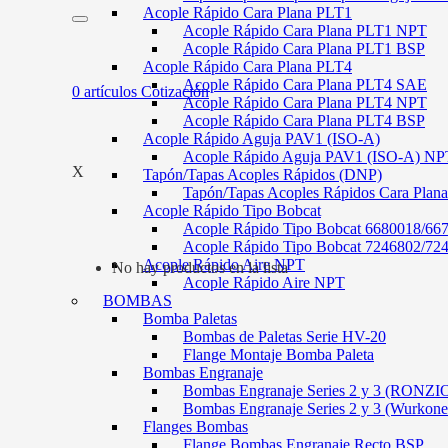
Acople Rápido Cara Plana PLT1
Acople Rápido Cara Plana PLT1 NPT
Acople Rápido Cara Plana PLT1 BSP
Acople Rápido Cara Plana PLT4
Acople Rápido Cara Plana PLT4 SAE
0
artículos
Cotización
Acople Rápido Cara Plana PLT4 NPT
Acople Rápido Cara Plana PLT4 BSP
Acople Rápido Aguja PAV1 (ISO-A)
Acople Rápido Aguja PAV1 (ISO-A) NP
X
Tapón/Tapas Acoples Rápidos (DNP)
Tapón/Tapas Acoples Rápidos Cara Plan
Acople Rápido Tipo Bobcat
Acople Rápido Tipo Bobcat 6680018/66
Acople Rápido Tipo Bobcat 7246802/72
Acople Rápido Aire NPT
No hay productos en la lista
Acople Rápido Aire NPT
BOMBAS
Bomba Paletas
Bombas de Paletas Serie HV-20
Flange Montaje Bomba Paleta
Bombas Engranaje
Bombas Engranaje Series 2 y 3 (RONZI
Bombas Engranaje Series 2 y 3 (Wurkone
Flanges Bombas
Flange Bombas Engranaje Recto BSP