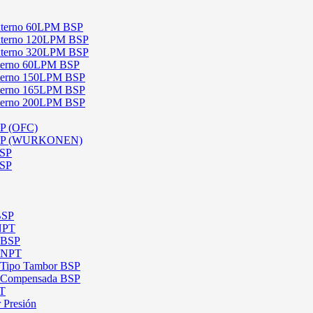
 Externo 60LPM BSP
 Externo 120LPM BSP
 Externo 320LPM BSP
Interno 60LPM BSP
Interno 150LPM BSP
Interno 165LPM BSP
Interno 200LPM BSP
SP (OFC)
 BSP (WURKONEN)
BSP
BSP
BSP
 NPT
l BSP
l NPT
l Tipo Tambor BSP
al Compensada BSP
PT
 Presión