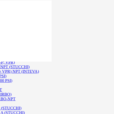
 Inox SS 316
O A/ HPA / DIN (INTEVA)
P-P; VPR)
-P NPT (STUCCHI)
rie VPR) NPT (INTEVA)
PSI)
00 PSI)
PT
e IRBO)
 IRBO-NPT
na (STUCCHI)
SO A (STUCCHI)