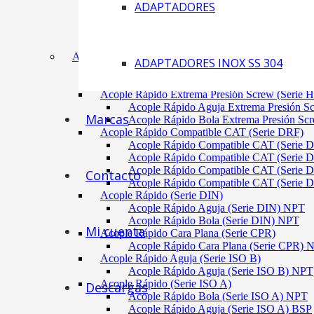
ADAPTADORES
Acoplamiento Tipo Neumático Fenaflex (TYRE
Acoplamiento Max Dynamic (Omega)
Acoplamiento Bomba Motor Aluminio Serie 2-
Acoplamiento Engranaje Cuerpo Nylon
ACÓPLES RÁPIDOS
ADAPTADORES INOX SS 304
Acople Rápido Aguja Extrema Presión (Serie 
Acople Rápido Aguja Extrema Presión 
Acople Rápido Extrema Presión Screw (Serie 
Acople Rápido Aguja Extrema Presión S
Marcas
Acople Rápido Bola Extrema Presión Sc
Acople Rápido Compatible CAT (Serie DRF)
Acople Rápido Compatible CAT (Serie 
Acople Rápido Compatible CAT (Serie 
Acople Rápido Compatible CAT (Serie 
Contacto
Acople Rápido Compatible CAT (Serie 
Acople Rápido (Serie DIN)
Acople Rápido Aguja (Serie DIN) NPT
Acople Rápido Bola (Serie DIN) NPT
Mi cuenta
Acople Rápido Cara Plana (Serie CPR)
Acople Rápido Cara Plana (Serie CPR)
Acople Rápido Aguja (Serie ISO B)
Acople Rápido Aguja (Serie ISO B) NPT
Acople Rápido (Serie ISO A)
Descargas
Acople Rápido Bola (Serie ISO A) NPT
Acople Rápido Aguja (Serie ISO A) BSP