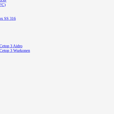
 BSP
FC)
ox SS 316
Cetop 3 Aidro
 Cetop 3 Wurkonen