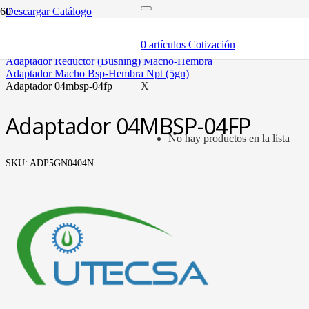
Descargar Catálogo
inicio
adaptadores y sellos
0
artículos
Cotización
adaptadores
adaptador reductor (bushing) macho-hembra
adaptador macho bsp-hembra npt (5gn)
adaptador 04mbsp-04fp
X
Adaptador 04MBSP-04FP
No hay productos en la lista
SKU:
ADP5GN0404N