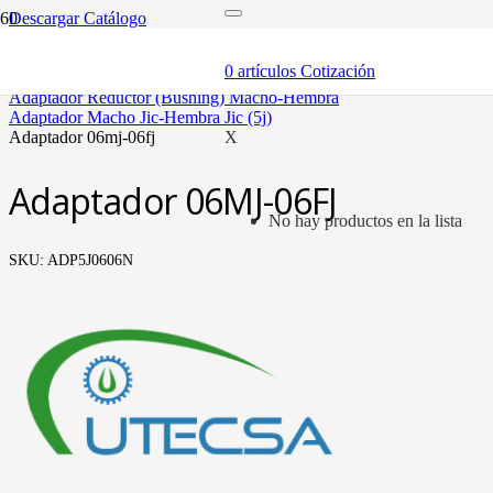
Descargar Catálogo
inicio
adaptadores y sellos
0
artículos
Cotización
adaptadores
adaptador reductor (bushing) macho-hembra
adaptador macho jic-hembra jic (5j)
adaptador 06mj-06fj
X
Adaptador 06MJ-06FJ
No hay productos en la lista
SKU:
ADP5J0606N