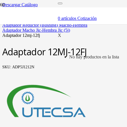
Descargar Catálogo
inicio
adaptadores y sellos
0
artículos
Cotización
adaptadores
adaptador reductor (bushing) macho-hembra
adaptador macho jic-hembra jic (5j)
adaptador 12mj-12fj
X
Adaptador 12MJ-12FJ
No hay productos en la lista
SKU:
ADP5J1212N