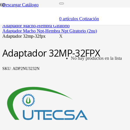
Descargar Catálogo
inicio
adaptadores y sellos
0
artículos
Cotización
adaptadores
adaptador macho-hembra giratorio
adaptador macho npt-hembra npt giratorio (2nu)
adaptador 32mp-32fpx
X
Adaptador 32MP-32FPX
No hay productos en la lista
SKU:
ADP2NU3232N