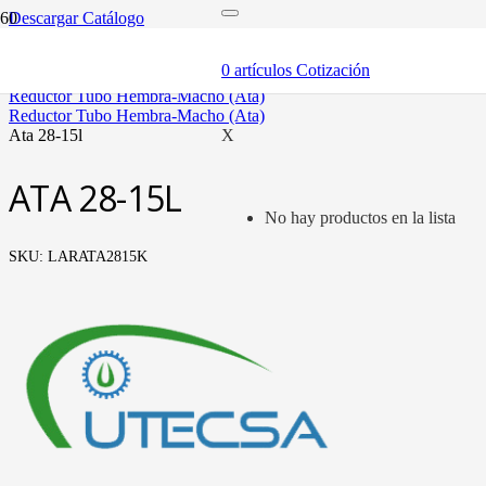
Descargar Catálogo
inicio
tubería oleohidráulica y fittings
0
artículos
Cotización
fittings tubo métrico
reductor tubo hembra-macho (ata)
reductor tubo hembra-macho (ata)
ata 28-15l
X
ATA 28-15L
No hay productos en la lista
SKU:
LARATA2815K