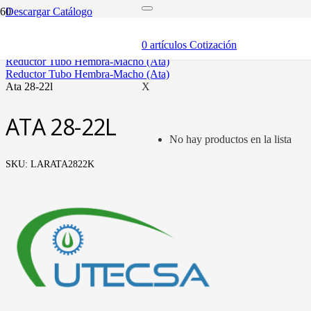
Descargar Catálogo
inicio
tubería oleohidráulica y fittings
0
artículos
Cotización
fittings tubo métrico
reductor tubo hembra-macho (ata)
reductor tubo hembra-macho (ata)
ata 28-22l
X
ATA 28-22L
No hay productos en la lista
SKU:
LARATA2822K