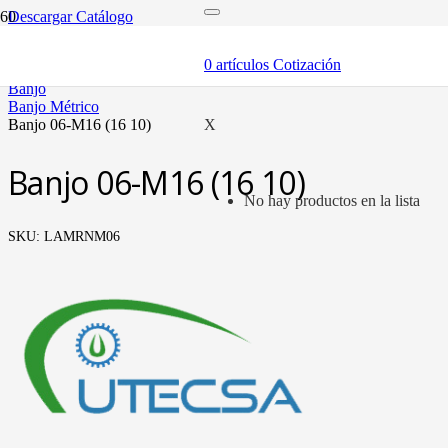
Descargar Catálogo
inicio
mangueras y fittings
0
artículos
Cotización
mangueras hidráulicas y fittings
banjo
banjo métrico
banjo 06-m16 (16 10)
X
Banjo 06-M16 (16 10)
No hay productos en la lista
SKU:
LAMRNM06