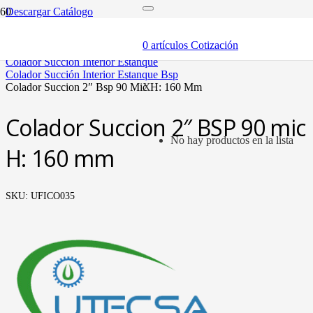
Descargar Catálogo
inicio
componentes
0
artículos
Cotización
filtros y accesorios
colador succión interior estanque
colador succión interior estanque bsp
colador succion 2″ bsp 90 mic h: 160 mm
X
Colador Succion 2″ BSP 90 mic
No hay productos en la lista
H: 160 mm
SKU:
UFICO035