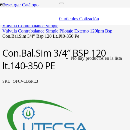
Descargar Catálogo
inicio
componentes
0
artículos
Cotización
válvulas
válvula contrabalance simple
válvula contrabalance simple pilotaje externo 120lpm bsp
con.bal.sim 3/4″ bsp 120 lt.140-350 pe
X
Con.Bal.Sim 3/4″ BSP 120
No hay productos en la lista
lt.140-350 PE
SKU:
OFCVCBSPE3