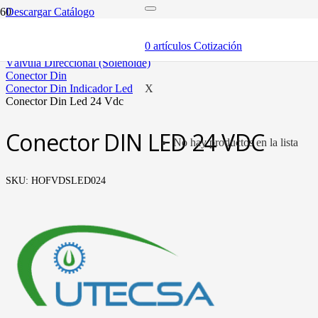
Descargar Catálogo
inicio
componentes
0
artículos
Cotización
válvulas
válvula direccional (solenoide)
conector din
conector din indicador led
X
conector din led 24 vdc
Conector DIN LED 24 VDC
No hay productos en la lista
SKU:
HOFVDSLED024