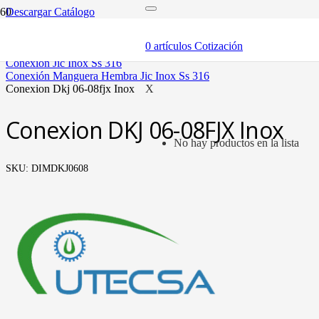
Descargar Catálogo
inicio
mangueras y fittings
0
artículos
Cotización
mangueras hidráulicas y fittings
conexión jic inox ss 316
conexión manguera hembra jic inox ss 316
conexion dkj 06-08fjx inox
X
Conexion DKJ 06-08FJX Inox
No hay productos en la lista
SKU:
DIMDKJ0608