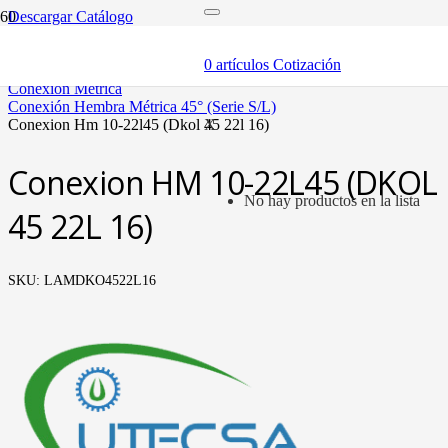
Descargar Catálogo
inicio
mangueras y fittings
0
artículos
Cotización
mangueras hidráulicas y fittings
conexión métrica
conexión hembra métrica 45° (serie s/l)
conexion hm 10-22l45 (dkol 45 22l 16)
X
Conexion HM 10-22L45 (DKOL
No hay productos en la lista
45 22L 16)
SKU:
LAMDKO4522L16