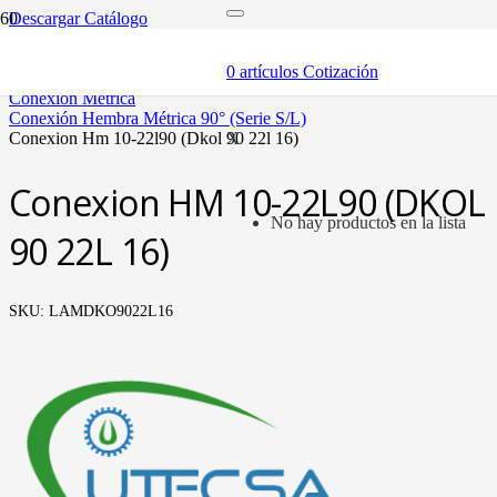
Descargar Catálogo
inicio
mangueras y fittings
0
artículos
Cotización
mangueras hidráulicas y fittings
conexión métrica
conexión hembra métrica 90° (serie s/l)
conexion hm 10-22l90 (dkol 90 22l 16)
X
Conexion HM 10-22L90 (DKOL
No hay productos en la lista
90 22L 16)
SKU:
LAMDKO9022L16